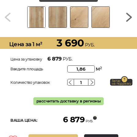
3 690
Цена за 1 м²
РУБ.
6 879
РУБ.
Цена за упаковку
м
2
Введите площадь
Запас
Количество упаковок
на подрезку
рассчитать доставку в регионы
6 879
ВАША ЦЕНА:
РУБ.