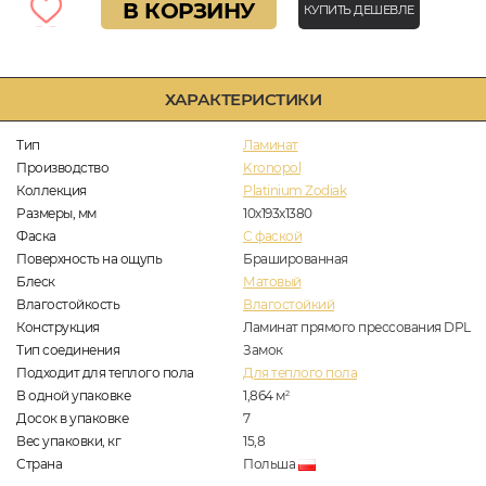
В КОРЗИНУ
КУПИТЬ ДЕШЕВЛЕ
ХАРАКТЕРИСТИКИ
Тип
Ламинат
Производство
Kronopol
Коллекция
Platinium Zodiak
Размеры, мм
10х193х1380
Фаска
C фаской
Поверхность на ощупь
Брашированная
Блеск
Матовый
Влагостойкость
Влагостойкий
Конструкция
Ламинат прямого прессования DPL
Тип соединения
Замок
Подходит для теплого пола
Для теплого пола
В одной упаковке
1,864
м
2
Досок в упаковке
7
Вес упаковки, кг
15,8
Страна
Польша