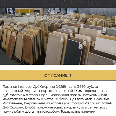
ОПИСАНИЕ
руб.
Ламинат Kronopol Дуб Скорпио D4569 - цена 3 690
за
квадратный метр. Это покрытие толщиной 10 мм, порода дерева -
дуб, фаска с 4-х сторон. Брашированная поверхность ламината
имеет светлый оттенок и матовый блеск. Для того, чтобы купить в
Ростове-на-Дону ламинат из коллекции Kronopol Platinium Zodiak
Дуб Скорпио D4569, положите товар в корзину или свяжитесь с
нами любым доступным способом. Товар есть в наличии.