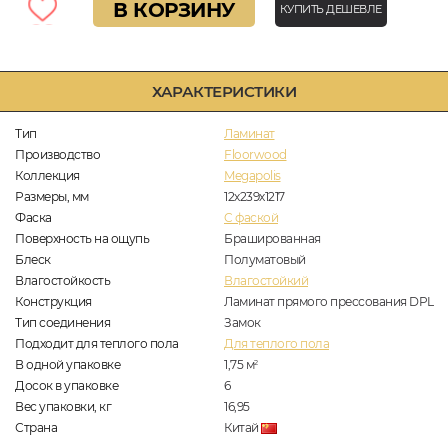
В КОРЗИНУ
КУПИТЬ ДЕШЕВЛЕ
ХАРАКТЕРИСТИКИ
Тип
Ламинат
Производство
Floorwood
Коллекция
Megapolis
Размеры, мм
12х239х1217
Фаска
C фаской
Поверхность на ощупь
Брашированная
Блеск
Полуматовый
Влагостойкость
Влагостойкий
Конструкция
Ламинат прямого прессования DPL
Тип соединения
Замок
Подходит для теплого пола
Для теплого пола
В одной упаковке
1,75
м
2
Досок в упаковке
6
Вес упаковки, кг
16,95
Страна
Китай