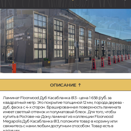
ОПИСАНИЕ
руб.
Ламинат Floorwood Дуб Касабланка 813 - цена 1 658
за
квадратный метр. Это покрытие толщиной 12 мм, порода дерева -
дуб, фаска с 4-х сторон. Брашированная поверхность ламината
имеет светлый оттенок и полуматовый блеск. Для того, чтобы
купить в Ростове-на-Дону ламинат из коллекции Floorwood
Megapolis Дуб Касабланка 813, положите товар в корзину или
свяжитесь с нами любым доступным способом. Товар есть в
наличии.