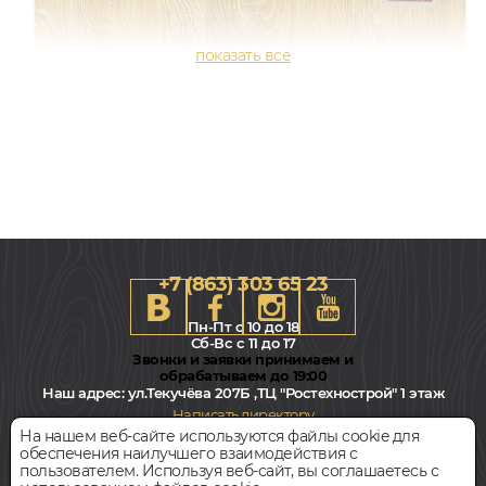
+7 (863) 303 65 23
Пн-Пт с 10 до 18
Сб-Вс с 11 до 17
Звонки и заявки принимаем и
обрабатываем до 19:00
Наш адрес:
ул.Текучёва 207Б ,ТЦ "Ростехнострой" 1 этаж
238x1213, 12мм
Написать директору
Дуб, 34 класс, Однополосный, Влагостойкий
На нашем веб-сайте используются файлы cookie для
обеспечения наилучшего взаимодействия с
Всегда свободная парковка
пользователем. Используя веб-сайт, вы соглашаетесь с
1 658
руб.
Цена за 1 м²