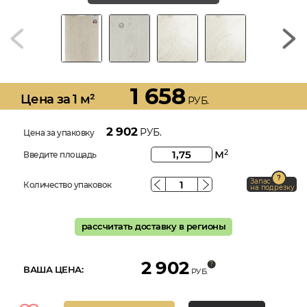
1 658
Цена за 1 м²
РУБ.
2 902
РУБ.
Цена за упаковку
м
2
Введите площадь
Запас
Количество упаковок
на подрезку
рассчитать доставку в регионы
2 902
ВАША ЦЕНА:
РУБ.