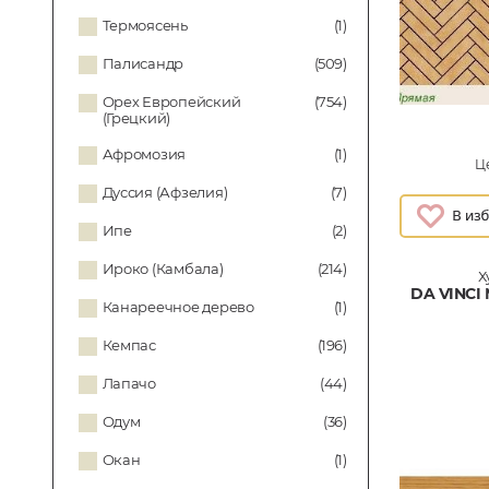
Термоясень
(1)
Палисандр
(509)
Орех Европейский
(754)
(Грецкий)
Афромозия
(1)
Це
Дуссия (Афзелия)
(7)
Ипе
(2)
Ироко (Камбала)
(214)
Х
DA VINC
Канареечное дерево
(1)
Кемпас
(196)
Лапачо
(44)
Одум
(36)
Окан
(1)