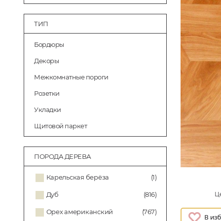
ТИП
Бордюры
Декоры
Межкомнатные пороги
Розетки
Укладки
Щитовой паркет
ПОРОДА ДЕРЕВА
Карельская берёза
(1)
Це
Дуб
(816)
Орех американский
(767)