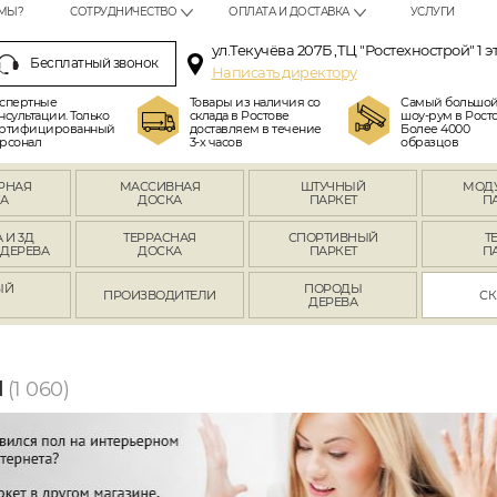
МЫ?
СОТРУДНИЧЕСТВО
ОПЛАТА И ДОСТАВКА
УСЛУГИ
ул.Текучёва 207Б ,ТЦ "Ростехнострой" 1 э
Бесплатный звонок
Написать директору
спертные
Товары из наличия со
Самый большо
нсультации. Только
склада в Ростове
шоу-рум в Росто
ртифицированный
доставляем в течение
Более 4000
рсонал
3-х часов
образцов
РНАЯ
МАССИВНАЯ
ШТУЧНЫЙ
МОД
А
ДОСКА
ПАРКЕТ
П
 И 3Д
ТЕРРАСНАЯ
СПОРТИВНЫЙ
Т
 ДЕРЕВА
ДОСКА
ПАРКЕТ
П
ЫЙ
ПОРОДЫ
ПРОИЗВОДИТЕЛИ
СК
Л
ДЕРЕВА
I
(1 060)