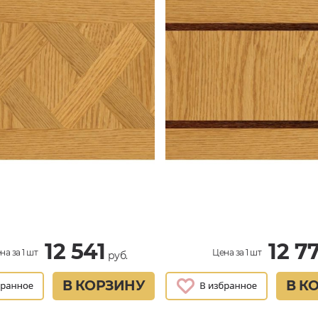
12 541
12 7
на за 1 шт
Цена за 1 шт
руб.
В КОРЗИНУ
В К