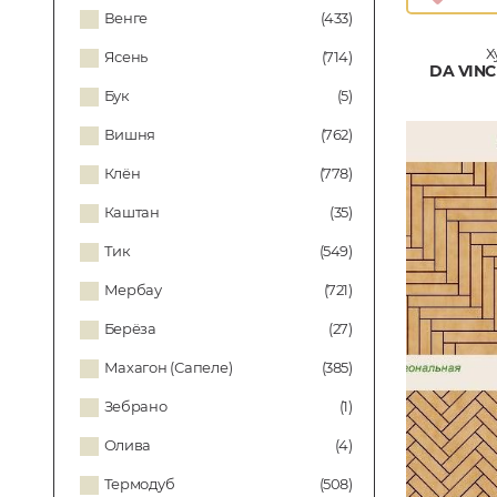
Венге
(433)
Х
Ясень
(714)
DA VINC
Бук
(5)
Вишня
(762)
Клён
(778)
Каштан
(35)
Тик
(549)
Мербау
(721)
Берёза
(27)
Махагон (Сапеле)
(385)
Зебрано
(1)
Олива
(4)
Термодуб
(508)