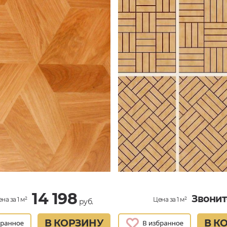
14 198
Звонит
на за 1 м²
Цена за 1 м²
руб.
В КОРЗИНУ
В К