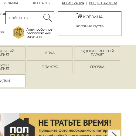
УКЛАДКА
КОНТАКТЫ
РЕГИСТРАЦИЯ
ВХОД С ПАРОЛЕМ
таж
КОРЗИНА
Корзина пуста
й
Антипробочное
ве.
расположение
магазина
УЛЬНЫЙ
ХУДОЖЕСТВЕННЫЙ
ЁЛКА
АРКЕТ
ПАРКЕТ
ЕРМО
ПЛИНТУС
ПРОБКА
АРКЕТ
ИДКИ