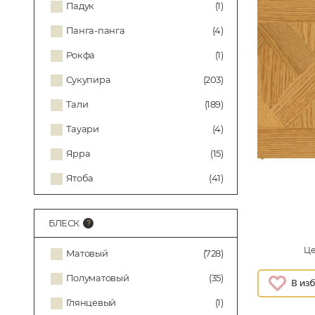
Падук
(1)
Панга-панга
(4)
Рокфа
(1)
Сукупира
(203)
Тали
(189)
Тауари
(4)
Ярра
(15)
Ятоба
(41)
БЛЕСК
Це
Матовый
(728)
Полуматовый
(35)
Глянцевый
(1)