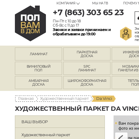
КОМПАНИЯ
МЫ НА ТВ
ПОЧЕМУ 
+7 (863) 303 65 23
Пн-Пт с 10 до 18
Сб-Вс с 11 до 17
Эк
Звонки и заявки принимаем и
ко
обрабатываем до 19:00
се
пе
ПАРКЕТНАЯ
ИНЖЕНЕ
ЛАМИНАТ
ДОСКА
ДОСК
ВИНИЛОВЫЙ
SPC
МОЗАИКА
ПОЛ
ЛАМИНАТ
ПАНЕЛИ ИЗ
АМБАРНАЯ
ШИРОКОФОРМАТНАЯ
ТЕПЛ
ДОСКА
ДОСКА
ПО
Главная
Художественный паркет
Da Vinci
ХУДОЖЕСТВЕННЫЙ ПАРКЕТ DA VINC
ВАШ ВЫБОР
Художественный паркет