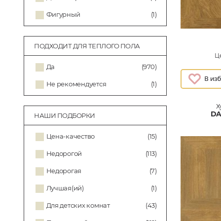
Фигурный
(1)
ПОДХОДИТ ДЛЯ ТЕПЛОГО ПОЛА
Це
Да
(970)
Не рекомендуется
(1)
Х
DA
НАШИ ПОДБОРКИ
Цена-качество
(15)
Недорогой
(113)
Недорогая
(7)
Лучшая(ий)
(1)
Для детских комнат
(43)