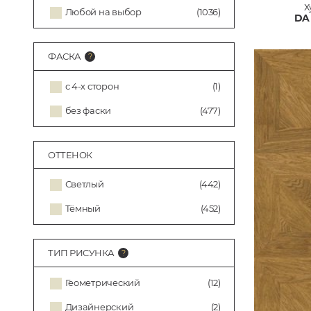
Х
Любой на выбор
(1036)
DA 
ФАСКА
с 4-х сторон
(1)
без фаски
(477)
ОТТЕНОК
Светлый
(442)
Тёмный
(452)
ТИП РИСУНКА
Геометрический
(12)
Дизайнерский
(2)