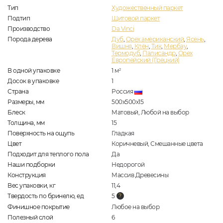
Тип
Художественный паркет
Подтип
Щитовой паркет
Производство
Da Vinci
Порода дерева
Дуб
,
Орех американский
,
Ясень
,
Вишня
,
Клён
,
Тик
,
Мербау
,
Термодуб
,
Палисандр
,
Орех
Европейский (Грецкий)
В одной упаковке
1
м
2
Досок в упаковке
1
Страна
Россия
Размеры, мм
500x500x15
Блеск
Матовый, Любой на выбор
Толщина, мм
15
Поверхность на ощупь
Гладкая
Цвет
Коричневый, Смешанные цвета
Подходит для теплого пола
Да
Наши подборки
Недорогой
Конструкция
Массив Древесины
Вес упаковки, кг
11,4
Твердость по бринелю, ед
5
Финишное покрытие
Любое на выбор
Полезный слой
6