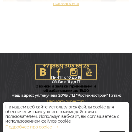
+7 (863) 303 65 23
Пн-Пт с 10 до 18
Сб-Вс с 11 до 17
Звонки и заявки принимаем и
обрабатываем до 19:00
Наш адрес:
ул.Текучёва 207Б ,ТЦ "Ростехнострой" 1 этаж
600x600, 15мм
Написать директору
Клён, Орех, Геометрический, Натур, Масло
На нашем веб-сайте используются файлы cookie для
обеспечения наилучшего взаимодействия с
Всегда свободная парковка
пользователем. Используя веб-сайт, вы соглашаетесь с
Звоните
Цена за 1 м²
использованием файлов cookie.
Подробнее про cookie ⟶
© Интернет-магазин Polvamvdom.ru 2011-2026. Все права
БЫСТРЫЙ ЗАКАЗ
КУПИТЬ
защищены.