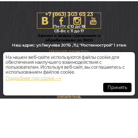
+7 (863) 303 65 23
Пн-Пт с 10 до 18
Сб-Вс с 11 до 17
Звонки и заявки принимаем и
обрабатываем до 19:00
Наш адрес:
ул.Текучёва 207Б ,ТЦ "Ростехнострой" 1 этаж
Написать директору
На нашем веб-сайте используются файлы cookie для
обеспечения наилучшего взаимодействия с
Всегда свободная парковка
пользователем. Используя веб-сайт, вы соглашаетесь с
использованием файлов cookie.
Подробнее про cookie ⟶
© Интернет-магазин Polvamvdom.ru 2011-2026. Все права
защищены.
Принять
При копировании материалов прямая ссылка на сайт
обязательна
.
НАШ ПАРТНЁР