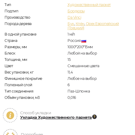
Тип
Художественный паркет
Подтип
Бордюры
Производство
Da Vinci
Порода дерева
Бук
,
Клён
,
Орех Европейский
(Грецкий)
В одной упаковке
1
м/п
Страна
Россия
Размеры, мм
1000*200*15мм
Блеск
Любой на выбор
Толщина, мм
15
Цвет
Смешанные цвета
Вес упаковки, кг
11,4
Финишное покрытие
Любое на выбор
Полезный слой
6
Тип соединения
Паз-Шпонка
Объём упаковки, м3
0,016
Способ укладки
Укладка Художественного паркета
Подробнее