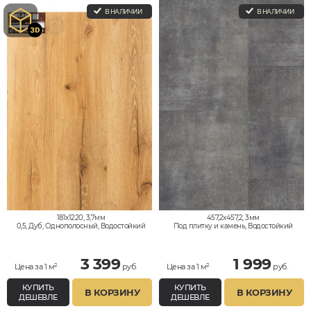
В НАЛИЧИИ
В НАЛИЧИИ
181x1220, 3,7мм
457,2x457,2, 3мм
0,5, Дуб, Однополосный, Водостойкий
Под плитку и камень, Водостойкий
3 399
1 999
Цена за 1 м²
руб.
Цена за 1 м²
руб.
КУПИТЬ
КУПИТЬ
В КОРЗИНУ
В КОРЗИНУ
ДЕШЕВЛЕ
ДЕШЕВЛЕ