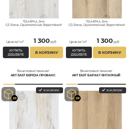
152,4x914,4, 2мм
152,4x914,4, 2мм
0,3, Ясень, Однополосный, Водостойкий
0,3, Ясень, Однополосный, Водостойкий
1 300
1 300
Цена за 1 м²
руб.
Цена за 1 м²
руб.
КУПИТЬ
КУПИТЬ
В КОРЗИНУ
В КОРЗИНУ
ДЕШЕВЛЕ
ДЕШЕВЛЕ
Виниловый ламинат
Виниловый ламинат
ART EAST БЕРЕЗА ПРОВАНС
ART EAST БАРХАТ ЯНТАРНЫЙ
В НАЛИЧИИ
В НАЛИЧИИ