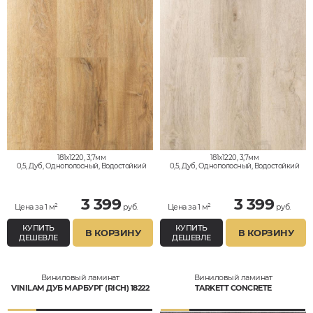
181x1220, 3,7мм
181x1220, 3,7мм
0,5, Дуб, Однополосный, Водостойкий
0,5, Дуб, Однополосный, Водостойкий
3 399
3 399
Цена за 1 м²
руб.
Цена за 1 м²
руб.
КУПИТЬ
КУПИТЬ
В КОРЗИНУ
В КОРЗИНУ
ДЕШЕВЛЕ
ДЕШЕВЛЕ
Виниловый ламинат
Виниловый ламинат
VINILAM ДУБ МАРБУРГ (RICH) 18222
TARKETT CONCRETE