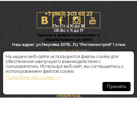
+7 (863) 303 65 23
Пн-Пт с 10 до 18
Сб-Вс с 11 до 17
Звонки и заявки принимаем и
обрабатываем до 19:00
Наш адрес:
ул.Текучёва 207Б ,ТЦ "Ростехнострой" 1 этаж
Написать директору
На нашем веб-сайте используются файлы cookie для
обеспечения наилучшего взаимодействия с
Всегда свободная парковка
пользователем. Используя веб-сайт, вы соглашаетесь с
использованием файлов cookie.
Подробнее про cookie ⟶
© Интернет-магазин Polvamvdom.ru 2011-2026. Все права
защищены.
Принять
При копировании материалов прямая ссылка на сайт
обязательна
.
НАШ ПАРТНЁР