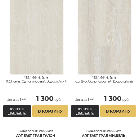
152,4x914,4, 2мм
152,4x914,4, 2мм
0,3, Ясень, Однополосный, Водостойкий
0,3, Дуб, Однополосный, Водостойкий
1 300
1 300
Цена за 1 м²
руб.
Цена за 1 м²
руб.
КУПИТЬ
КУПИТЬ
В КОРЗИНУ
В КОРЗИНУ
ДЕШЕВЛЕ
ДЕШЕВЛЕ
Виниловый ламинат
Виниловый ламинат
ART EAST ГРАБ ТУЛОН
ART EAST ГРАБ МИШЕЛЬ