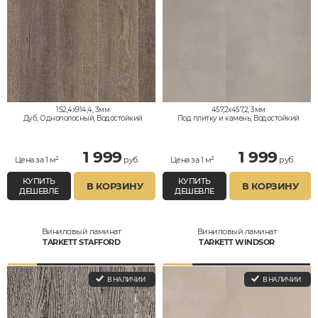
152,4x914,4, 3мм
457,2x457,2, 3мм
Дуб, Однополосный, Водостойкий
Под плитку и камень, Водостойкий
1 999
1 999
Цена за 1 м²
руб.
Цена за 1 м²
руб.
КУПИТЬ
КУПИТЬ
В КОРЗИНУ
В КОРЗИНУ
ДЕШЕВЛЕ
ДЕШЕВЛЕ
Виниловый ламинат
Виниловый ламинат
TARKETT STAFFORD
TARKETT WINDSOR
В НАЛИЧИИ
В НАЛИЧИИ