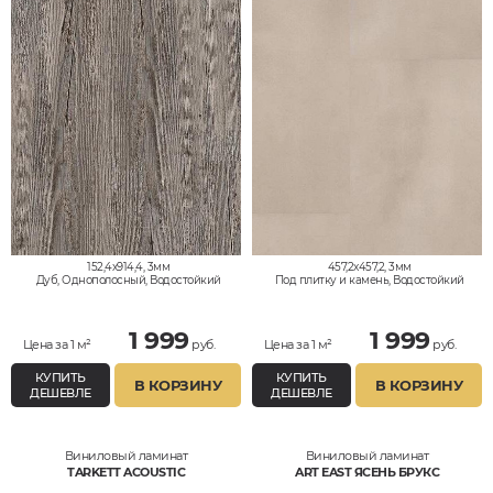
152,4x914,4, 3мм
457,2x457,2, 3мм
Дуб, Однополосный, Водостойкий
Под плитку и камень, Водостойкий
1 999
1 999
Цена за 1 м²
руб.
Цена за 1 м²
руб.
КУПИТЬ
КУПИТЬ
В КОРЗИНУ
В КОРЗИНУ
ДЕШЕВЛЕ
ДЕШЕВЛЕ
Виниловый ламинат
Виниловый ламинат
TARKETT ACOUSTIC
ART EAST ЯСЕНЬ БРУКС