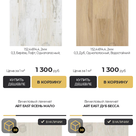
152,4x914,4, 2мм
152,4x914,4, 2мм
0,3, Берёза, Лофт, Однополосный,
0,3, Дуб, Однополосный, Водостойкий
Водостойкий
1 300
1 300
Цена за 1 м²
руб.
Цена за 1 м²
руб.
КУПИТЬ
КУПИТЬ
В КОРЗИНУ
В КОРЗИНУ
ДЕШЕВЛЕ
ДЕШЕВЛЕ
Виниловый ламинат
Виниловый ламинат
ART EAST ЯСЕНЬ МАЛО
ART EAST ДУБ БЕССА
В НАЛИЧИИ
В НАЛИЧИИ