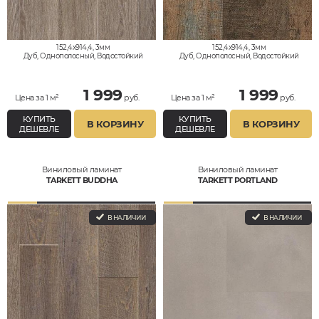
152,4x914,4, 3мм
152,4x914,4, 3мм
Дуб, Однополосный, Водостойкий
Дуб, Однополосный, Водостойкий
1 999
1 999
Цена за 1 м²
руб.
Цена за 1 м²
руб.
КУПИТЬ
КУПИТЬ
В КОРЗИНУ
В КОРЗИНУ
ДЕШЕВЛЕ
ДЕШЕВЛЕ
Виниловый ламинат
Виниловый ламинат
TARKETT BUDDHA
TARKETT PORTLAND
В НАЛИЧИИ
В НАЛИЧИИ