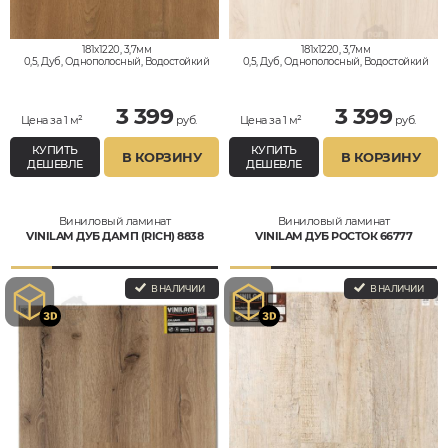
181x1220, 3,7мм
181x1220, 3,7мм
0,5, Дуб, Однополосный, Водостойкий
0,5, Дуб, Однополосный, Водостойкий
3 399
3 399
Цена за 1 м²
руб.
Цена за 1 м²
руб.
КУПИТЬ
КУПИТЬ
В КОРЗИНУ
В КОРЗИНУ
ДЕШЕВЛЕ
ДЕШЕВЛЕ
Виниловый ламинат
Виниловый ламинат
VINILAM ДУБ ДАМП (RICH) 8838
VINILAM ДУБ РОСТОК 66777
В НАЛИЧИИ
В НАЛИЧИИ