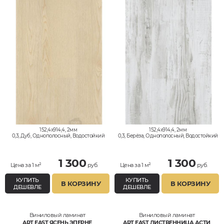
152,4x914,4, 2мм
152,4x914,4, 2мм
0,3, Дуб, Однополосный, Водостойкий
0,3, Берёза, Однополосный, Водостойкий
1 300
1 300
Цена за 1 м²
руб.
Цена за 1 м²
руб.
КУПИТЬ
КУПИТЬ
В КОРЗИНУ
В КОРЗИНУ
ДЕШЕВЛЕ
ДЕШЕВЛЕ
Виниловый ламинат
Виниловый ламинат
ART EAST ЯСЕНЬ ЭПЕРНЕ
ART EAST ЛИСТВЕННИЦА АСТИ