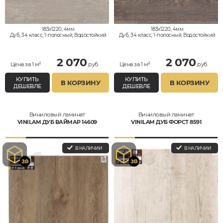
183x1220, 4мм
183x1220, 4мм
Дуб, 34 класс, 1-полосный, Водостойкий
Дуб, 34 класс, 1-полосный, Водостойкий
2 070
2 070
Цена за 1 м²
руб.
Цена за 1 м²
руб.
КУПИТЬ
КУПИТЬ
В КОРЗИНУ
В КОРЗИНУ
ДЕШЕВЛЕ
ДЕШЕВЛЕ
Виниловый ламинат
Виниловый ламинат
VINILAM ДУБ ВАЙМАР 14609
VINILAM ДУБ ФОРСТ 8591
В НАЛИЧИИ
В НАЛИЧИИ