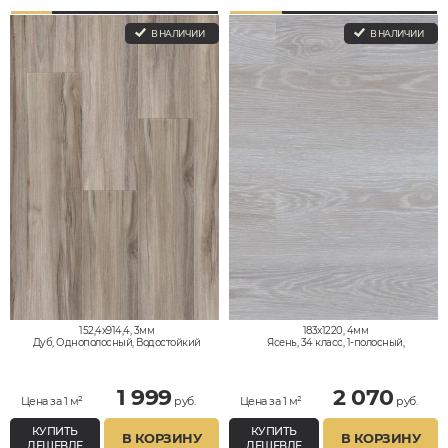
В НАЛИЧИИ
В НАЛИЧИИ
152,4x914,4, 3мм
183x1220, 4мм
Дуб, Однополосный, Водостойкий
Ясень, 34 класс, 1-полосный,
Водостойкий
1 999
2 070
Цена за 1 м²
руб.
Цена за 1 м²
руб.
КУПИТЬ
КУПИТЬ
В КОРЗИНУ
В КОРЗИНУ
ДЕШЕВЛЕ
ДЕШЕВЛЕ