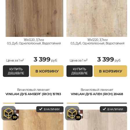
181x1220, 3,7мм
181x1220, 3,7мм
0,5, Дуб, Однополосный, Водостойкий
0,5, Дуб, Однополосный, Водостойкий
3 399
3 399
Цена за 1 м²
руб.
Цена за 1 м²
руб.
КУПИТЬ
КУПИТЬ
В КОРЗИНУ
В КОРЗИНУ
ДЕШЕВЛЕ
ДЕШЕВЛЕ
Виниловый ламинат
Виниловый ламинат
VINILAM ДУБ АМБЕРГ (RICH) 15783
VINILAM ДУБ АЛЕН (RICH) 20468
В НАЛИЧИИ
В НАЛИЧИИ