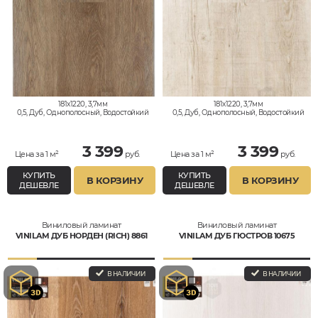
181x1220, 3,7мм
181x1220, 3,7мм
0,5, Дуб, Однополосный, Водостойкий
0,5, Дуб, Однополосный, Водостойкий
3 399
3 399
Цена за 1 м²
руб.
Цена за 1 м²
руб.
КУПИТЬ
КУПИТЬ
В КОРЗИНУ
В КОРЗИНУ
ДЕШЕВЛЕ
ДЕШЕВЛЕ
Виниловый ламинат
Виниловый ламинат
VINILAM ДУБ НОРДЕН (RICH) 8861
VINILAM ДУБ ГЮСТРОВ 10675
В НАЛИЧИИ
В НАЛИЧИИ