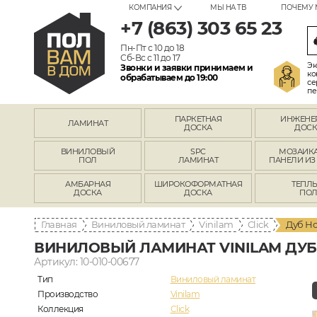
КОМПАНИЯ
МЫ НА ТВ
ПОЧЕМУ 
+7 (863) 303 65 23
Пн-Пт с 10 до 18
Сб-Вс с 11 до 17
Эк
Звонки и заявки принимаем и
ко
обрабатываем до 19:00
се
пе
ПАРКЕТНАЯ
ИНЖЕНЕ
ЛАМИНАТ
ДОСКА
ДОСК
ВИНИЛОВЫЙ
SPC
МОЗАИКА
ПОЛ
ЛАМИНАТ
ПАНЕЛИ ИЗ
АМБАРНАЯ
ШИРОКОФОРМАТНАЯ
ТЕПЛ
ДОСКА
ДОСКА
ПО
Главная
Виниловый ламинат
Vinilam
Click
Дуб Но
ВИНИЛОВЫЙ ЛАМИНАТ VINILAM ДУБ Н
Артикул: 10-010-00677
Тип
Виниловый ламинат
Производство
Vinilam
Коллекция
Click