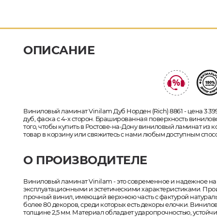
ОПИСАНИЕ
Виниловый ламинат Vinilam Дуб Норден (Rich) 8861 - цена 3 39
дуб, фаска с 4-х сторон. Брашированная поверхность винилово
того, чтобы купить в Ростове-на-Дону виниловый ламинат из ко
товар в корзину или свяжитесь с нами любым доступным спосо
О ПРОИЗВОДИТЕЛЕ
Виниловый ламинат Vinilam - это современное и надежное 
эксплуатационными и эстетическими характеристиками. Прои
прочный винил, имеющий верхнюю часть с фактурой натурал
более 80 декоров, среди которых есть декоры елочки. Винилов
толщине 2,5 мм. Материал обладает ударопрочностью, устой