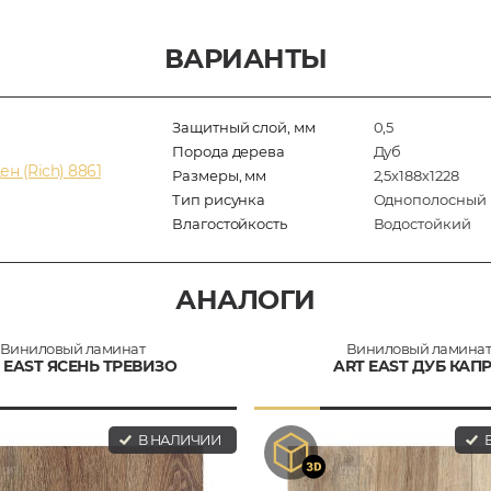
ВАРИАНТЫ
Защитный слой, мм
0,5
Порода дерева
Дуб
н (Rich) 8861
Размеры, мм
2,5х188х1228
Тип рисунка
Однополосный
Влагостойкость
Водостойкий
АНАЛОГИ
Виниловый ламинат
Виниловый ламина
 EAST ЯСЕНЬ ТРЕВИЗО
ART EAST ДУБ КАП
В НАЛИЧИИ
В