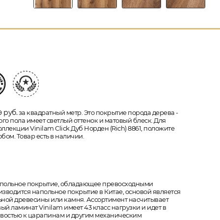
руб.
9
за квадратный метр. Это покрытие порода дерева -
го пола имеет светлый оттенок и матовый блеск. Для
ллекции Vinilam Click Дуб Норден (Rich) 8861, положите
бом. Товар есть в наличии.
напольное покрытие, обладающее превосходными
зводится напольное покрытие в Китае, основой является
ьной древесины или камня. Ассортимент насчитывает
ый ламинат Vinilam имеет 43 класс нагрузки и идет в
чивостью к царапинам и другим механическим