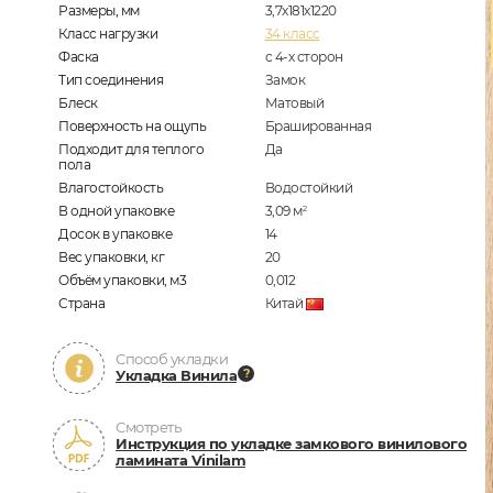
Размеры, мм
3,7х181х1220
Класс нагрузки
34 класс
Фаска
с 4-х сторон
Тип соединения
Замок
Блеск
Матовый
Поверхность на ощупь
Брашированная
Подходит для теплого
Да
пола
Влагостойкость
Водостойкий
В одной упаковке
3,09
м
2
Досок в упаковке
14
Вес упаковки, кг
20
Объём упаковки, м3
0,012
Страна
Китай
Способ укладки
Укладка Винила
Смотреть
Инструкция по укладке замкового винилового
ламината Vinilam