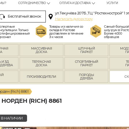
МЫ?
СОТРУДНИЧЕСТВО
ОПЛАТА И ДОСТАВКА
УСЛУГИ
ул.Текучёва 207Б ,ТЦ "Ростехнострой" 1 э
Бесплатный звонок
Написать директору
спертные
Товары из наличия со
Самый большо
нсультации. Только
склада в Ростове
шоу-рум в Росто
ртифицированный
доставляем в течение
Более 4000
рсонал
3-х часов
образцов
РНАЯ
МАССИВНАЯ
ШТУЧНЫЙ
МОД
А
ДОСКА
ПАРКЕТ
П
 И 3Д
ТЕРРАСНАЯ
СПОРТИВНЫЙ
Т
 ДЕРЕВА
ДОСКА
ПАРКЕТ
П
ЫЙ
ПОРОДЫ
ПРОИЗВОДИТЕЛИ
СК
Л
ДЕРЕВА
рден (Rich) 8861
ОРДЕН (RICH) 8861
В НАЛИЧИИ