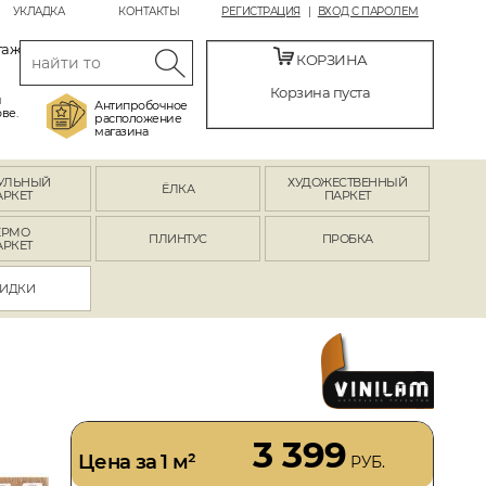
УКЛАДКА
КОНТАКТЫ
РЕГИСТРАЦИЯ
ВХОД С ПАРОЛЕМ
таж
КОРЗИНА
Корзина пуста
й
Антипробочное
ве.
расположение
магазина
УЛЬНЫЙ
ХУДОЖЕСТВЕННЫЙ
ЁЛКА
АРКЕТ
ПАРКЕТ
ЕРМО
ПЛИНТУС
ПРОБКА
АРКЕТ
ИДКИ
3 399
Цена за 1 м²
РУБ.