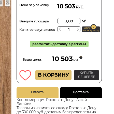
Цена за упаковку
10 503
РУБ.
м
2
Введите площадь
Запас
Количество упаковок
на подрезку
рассчитать доставку в регионы
10 503
Ваша цена:
РУБ.
КУПИТЬ
В КОРЗИНУ
ДЕШЕВЛЕ
Оплата
Доставка
Конгломерация Ростов на Дону - Аксай -
Батайск
Товары из наличия со склада Ростов на Дону
до 300 000 руб. доставим без предоплаты на