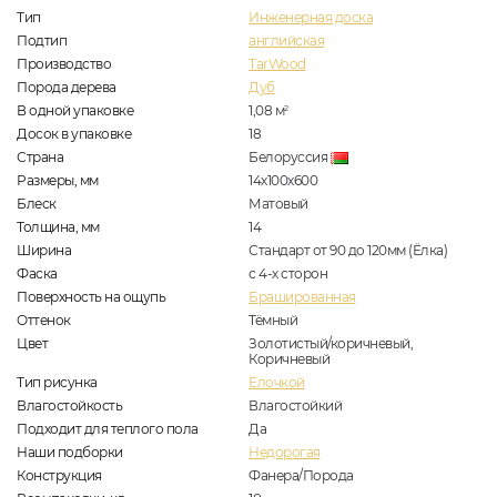
Тип
Инженерная доска
Подтип
английская
Производство
TarWood
Порода дерева
Дуб
В одной упаковке
1,08
м
2
Досок в упаковке
18
Страна
Белоруссия
Размеры, мм
14х100х600
Блеск
Матовый
Толщина, мм
14
Ширина
Стандарт от 90 до 120мм (Ёлка)
Фаска
с 4-х сторон
Поверхность на ощупь
Брашированная
Оттенок
Тёмный
Цвет
Золотистый/коричневый,
Коричневый
Тип рисунка
Елочкой
Влагостойкость
Влагостойкий
Подходит для теплого пола
Да
Наши подборки
Недорогая
Конструкция
Фанера/Порода