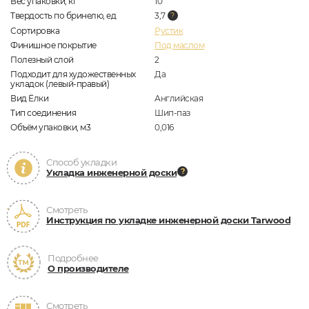
Вес упаковки, кг
10
Твердость по бринелю, ед
3,7
Сортировка
Рустик
Финишное покрытие
Под маслом
Полезный слой
2
Подходит для художественных
Да
укладок (левый-правый)
Вид Ёлки
Английская
Тип соединения
Шип-паз
Объём упаковки, м3
0,016
Способ укладки
Укладка инженерной доски
Смотреть
Инструкция по укладке инженерной доски Tarwood
Подробнее
О производителе
Смотреть