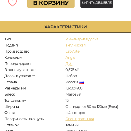
В КОРЗИНУ
КУПИТЬ ДЕШЕВЛЕ
ХАРАКТЕРИСТИКИ
Тип
Инженерная доска
Подтип
английская
Производство
Lab Arte
Коллекция
Angle
Порода дерева
Дуб
В одной упаковке
0,575
м
2
Досок в упаковке
Набор
Страна
Россия
Размеры, мм
15х90х400
Блеск
Матовый
Толщина, мм
15
Ширина
Стандарт от 90 до 120мм (Ёлка)
Фаска
с 4-х сторон
Поверхность на ощупь
Брашированная
Оттенок
Тёмный