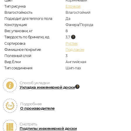
Цвет
Коричневый
Тип рисунка
Елочкой
Влагостойкость
Влагостойкий
Подходит для теплого пола
Да
Конструкция
Фанера/Порода
Вес упаковки, кг
8
Твердость по бринелю, ед
3,7
Сортировка
Рустик
Финишное покрытие
Под лаком
Полезный слой
3
Вид Ёлки
Английская
Тип соединения
Шип-паз
Способ укладки
Укладка инженерной доски
Подробнее
О производителе
Смотреть
Подтипы инженерной доски