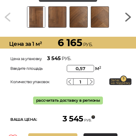
6 165
Цена за 1 м²
РУБ.
3 545
РУБ.
Цена за упаковку
м
2
Введите площадь
Запас
Количество упаковок
на подрезку
рассчитать доставку в регионы
3 545
ВАША ЦЕНА:
РУБ.