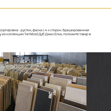
 сортировка - рустик, фаска с 4-х сторон. Брашированная
у из коллекции TarWood Дуб Джаз Елка, положите товар в