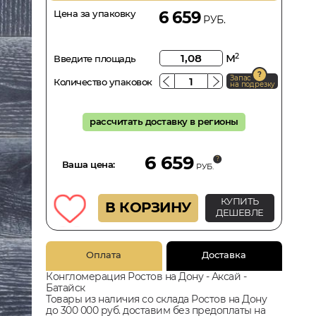
Цена за упаковку
6 659
РУБ.
м
2
Введите площадь
Запас
Количество упаковок
на подрезку
рассчитать доставку в регионы
6 659
Ваша цена:
РУБ.
КУПИТЬ
В КОРЗИНУ
ДЕШЕВЛЕ
Оплата
Доставка
Конгломерация Ростов на Дону - Аксай -
Батайск
Товары из наличия со склада Ростов на Дону
до 300 000 руб. доставим без предоплаты на