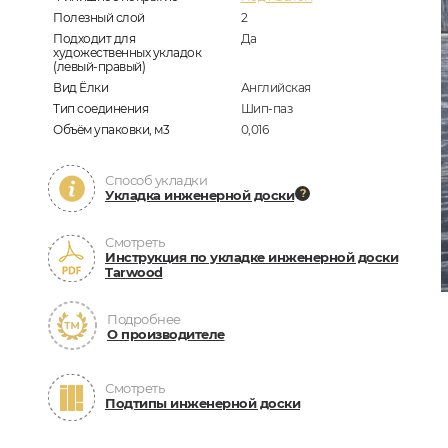
Полезный слой
2
Подходит для
Да
художественных укладок
(левый-правый)
Вид Ёлки
Английская
Тип соединения
Шип-паз
Объём упаковки, м3
0,016
Способ укладки
Укладка инженерной доски
Смотреть
Инструкция по укладке инженерной доски
Tarwood
Подробнее
О производителе
Смотреть
Подтипы инженерной доски