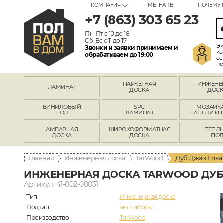
КОМПАНИЯ
МЫ НА ТВ
ПОЧЕМУ 
+7 (863) 303 65 23
Пн-Пт с 10 до 18
Сб-Вс с 11 до 17
Эк
Звонки и заявки принимаем и
ко
обрабатываем до 19:00
се
пе
ПАРКЕТНАЯ
ИНЖЕНЕ
ЛАМИНАТ
ДОСКА
ДОСК
ВИНИЛОВЫЙ
SPC
МОЗАИКА
ПОЛ
ЛАМИНАТ
ПАНЕЛИ ИЗ
АМБАРНАЯ
ШИРОКОФОРМАТНАЯ
ТЕПЛ
ДОСКА
ДОСКА
ПО
Главная
Инженерная доска
TarWood
Дуб Джаз Елка
ИНЖЕНЕРНАЯ ДОСКА TARWOOD ДУБ
Артикул: 41-002-00031
Тип
Инженерная доска
Подтип
английская
Производство
TarWood