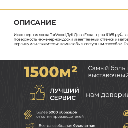
ОПИСАНИЕ
руб.
Инженерная доска TarWood Дуб Джаз Елка - цена 6 165
за
поверхность инженерной доски имеет тёмный оттенок и матовы
корзину или свяжитесь с нами любым доступным способом. Тов