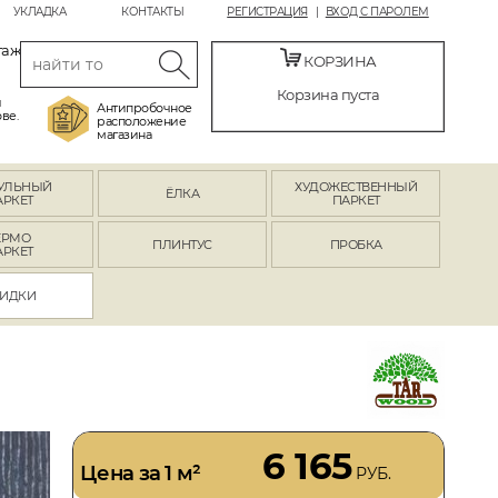
УКЛАДКА
КОНТАКТЫ
РЕГИСТРАЦИЯ
ВХОД С ПАРОЛЕМ
таж
КОРЗИНА
Корзина пуста
й
Антипробочное
ве.
расположение
магазина
УЛЬНЫЙ
ХУДОЖЕСТВЕННЫЙ
ЁЛКА
АРКЕТ
ПАРКЕТ
ЕРМО
ПЛИНТУС
ПРОБКА
АРКЕТ
ИДКИ
6 165
Цена за 1 м²
РУБ.