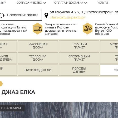
МЫ?
СОТРУДНИЧЕСТВО
ОПЛАТА И ДОСТАВКА
УСЛУГИ
ул.Текучёва 207Б ,ТЦ "Ростехнострой" 1 э
Бесплатный звонок
Написать директору
спертные
Товары из наличия со
Самый большо
нсультации. Только
склада в Ростове
шоу-рум в Росто
ртифицированный
доставляем в течение
Более 4000
рсонал
3-х часов
образцов
РНАЯ
МАССИВНАЯ
ШТУЧНЫЙ
МОД
А
ДОСКА
ПАРКЕТ
П
 И 3Д
ТЕРРАСНАЯ
СПОРТИВНЫЙ
Т
 ДЕРЕВА
ДОСКА
ПАРКЕТ
П
ЫЙ
ПОРОДЫ
ПРОИЗВОДИТЕЛИ
СК
Л
ДЕРЕВА
 ДЖАЗ ЕЛКА
В НАЛИЧИИ