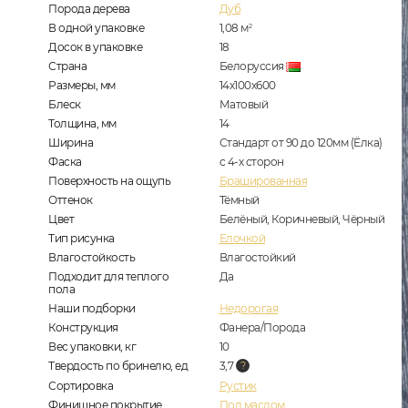
Порода дерева
Дуб
В одной упаковке
1,08
м
2
Досок в упаковке
18
Страна
Белоруссия
Размеры, мм
14х100х600
Блеск
Матовый
Толщина, мм
14
Ширина
Стандарт от 90 до 120мм (Ёлка)
Фаска
с 4-х сторон
Поверхность на ощупь
Брашированная
Оттенок
Тёмный
Цвет
Белёный, Коричневый, Чёрный
Тип рисунка
Елочкой
Влагостойкость
Влагостойкий
Подходит для теплого
Да
пола
Наши подборки
Недорогая
Конструкция
Фанера/Порода
Вес упаковки, кг
10
Твердость по бринелю, ед
3,7
Сортировка
Рустик
Финишное покрытие
Под маслом