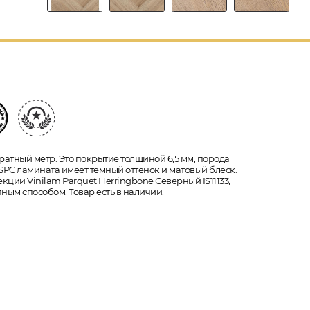
ратный метр. Это покрытие толщиной 6,5 мм, порода
 SPC ламината имеет тёмный оттенок и матовый блеск.
екции Vinilam Parquet Herringbone Северный IS11133,
ным способом. Товар есть в наличии.