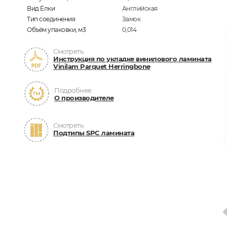
Вид Ёлки
Английская
Тип соединения
Замок
Объём упаковки, м3
0,014
Смотреть
Инструкция по укладке винилового ламината
Vinilam Parquet Herringbone
Подробнее
О производителе
Смотреть
Подтипы SPC ламината