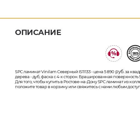
ОПИСАНИЕ
руб.
SPC ламинат Vinilam Северный IS11133 - цена 5 890
за квад
дерева - дуб, фаска с 4-х сторон. Брашированная поверхность
Для того, чтобы купить в Ростове-на-Дону SPC ламинат из колл
положите товар в корзину или свяжитесь с нами любым доступ