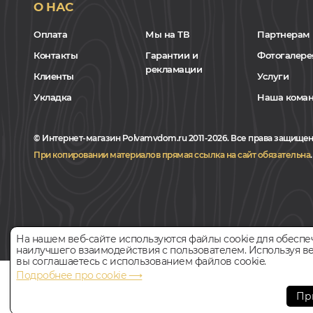
О НАС
Оплата
Мы на ТВ
Партнерам
Контакты
Гарантии и
Фотогалере
рекламации
Клиенты
Услуги
Укладка
Наша кома
© Интернет-магазин Polvamvdom.ru 2011-2026. Все права защищен
При копировании материалов прямая ссылка на сайт обязательна
.
На нашем веб-сайте используются файлы cookie для обеспе
наилучшего взаимодействия с пользователем. Используя ве
вы соглашаетесь с использованием файлов cookie.
Подробнее про cookie ⟶
НАШ ПАРТНЁР
Пр