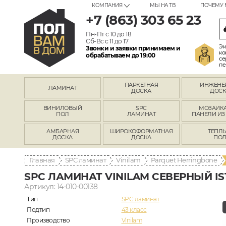
КОМПАНИЯ
МЫ НА ТВ
ПОЧЕМУ 
+7 (863) 303 65 23
Пн-Пт с 10 до 18
Сб-Вс с 11 до 17
Эк
Звонки и заявки принимаем и
ко
обрабатываем до 19:00
се
пе
ПАРКЕТНАЯ
ИНЖЕНЕ
ЛАМИНАТ
ДОСКА
ДОСК
ВИНИЛОВЫЙ
SPC
МОЗАИКА
ПОЛ
ЛАМИНАТ
ПАНЕЛИ ИЗ
АМБАРНАЯ
ШИРОКОФОРМАТНАЯ
ТЕПЛ
ДОСКА
ДОСКА
ПО
Главная
SPC ламинат
Vinilam
Parquet Herringbone
SPC ЛАМИНАТ VINILAM СЕВЕРНЫЙ IS1
Артикул: 14-010-00138
Тип
SPC ламинат
Подтип
43 класс
Производство
Vinilam