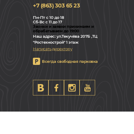
+7 (863) 303 65 23
Пн-Пт с 10 до 18
Сб-Вс с 11 до 17
Звонки и заявки принимаем и
обрабатываем до 19:00
Наш адрес:
ул.Текучёва 207Б ,ТЦ
"Ростехнострой" 1 этаж
Написать директору
Всегда свободная парковка