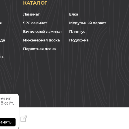
КАТАЛОГ
Ламинат
Елка
я
SPC ламинат
Модульный паркет
Виниловый ламинат
Плинтус
нда
Инженерная доска
Подложка
Паркетная доска
ы.
чения
б-сайт,
инять