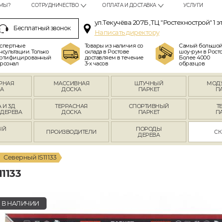
МЫ?
СОТРУДНИЧЕСТВО
ОПЛАТА И ДОСТАВКА
УСЛУГИ
ул.Текучёва 207Б ,ТЦ "Ростехнострой" 1 э
Бесплатный звонок
Написать директору
спертные
Товары из наличия со
Самый большо
нсультации. Только
склада в Ростове
шоу-рум в Росто
ртифицированный
доставляем в течение
Более 4000
рсонал
3-х часов
образцов
РНАЯ
МАССИВНАЯ
ШТУЧНЫЙ
МОД
А
ДОСКА
ПАРКЕТ
П
 И 3Д
ТЕРРАСНАЯ
СПОРТИВНЫЙ
Т
 ДЕРЕВА
ДОСКА
ПАРКЕТ
П
ЫЙ
ПОРОДЫ
ПРОИЗВОДИТЕЛИ
СК
Л
ДЕРЕВА
Северный IS11133
1133
В НАЛИЧИИ