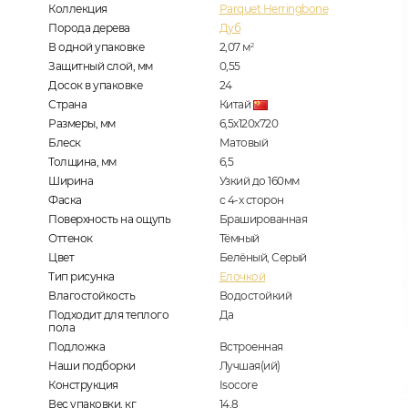
Коллекция
Parquet Herringbone
Порода дерева
Дуб
В одной упаковке
2,07
м
2
Защитный слой, мм
0,55
Досок в упаковке
24
Страна
Китай
Размеры, мм
6,5х120х720
Блеск
Матовый
Толщина, мм
6,5
Ширина
Узкий до 160мм
Фаска
с 4-х сторон
Поверхность на ощупь
Брашированная
Оттенок
Тёмный
Цвет
Белёный, Серый
Тип рисунка
Елочкой
Влагостойкость
Водостойкий
Подходит для теплого
Да
пола
Подложка
Встроенная
Наши подборки
Лучшая(ий)
Конструкция
Isocore
Вес упаковки, кг
14,8