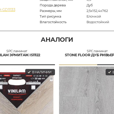
Порода дерева
Дуб
 GD11133
Размеры, мм
2,5х152,4х762
Тип рисунка
Елочкой
Влагостойкость
Водостойкий
АНАЛОГИ
SPC ламинат
SPC ламинат
ILAM ЭРМИТАЖ IS11122
STONE FLOOR ДУБ РИВЬЕРА
В НАЛИЧИИ
В