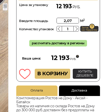
Цена за упаковку
12 193
РУБ.
м
2
Введите площадь
Запас
Количество упаковок
на подрезку
рассчитать доставку в регионы
12 193
Ваша цена:
РУБ.
КУПИТЬ
В КОРЗИНУ
ДЕШЕВЛЕ
Оплата
Доставка
Конгломерация Ростов на Дону - Аксай -
Батайск
Товары из наличия со склада Ростов на Дону
до 300 000 руб. доставим без предоплаты на