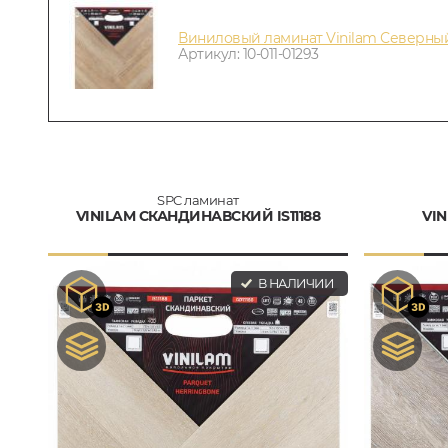
Виниловый ламинат Vinilam Северный
Артикул: 10-011-01293
SPC ламинат
VINILAM СКАНДИНАВСКИЙ IS11188
VIN
В НАЛИЧИИ