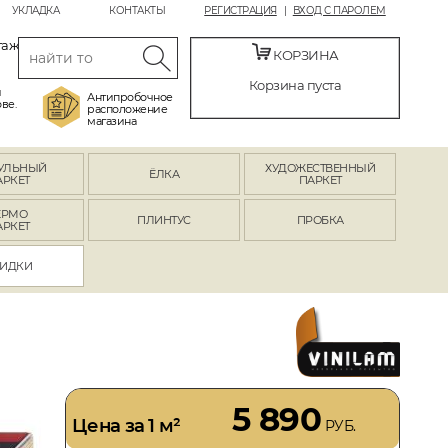
УКЛАДКА
КОНТАКТЫ
РЕГИСТРАЦИЯ
ВХОД С ПАРОЛЕМ
таж
КОРЗИНА
Корзина пуста
й
Антипробочное
ве.
расположение
магазина
УЛЬНЫЙ
ХУДОЖЕСТВЕННЫЙ
ЁЛКА
АРКЕТ
ПАРКЕТ
ЕРМО
ПЛИНТУС
ПРОБКА
АРКЕТ
ИДКИ
5 890
Цена за 1 м²
РУБ.