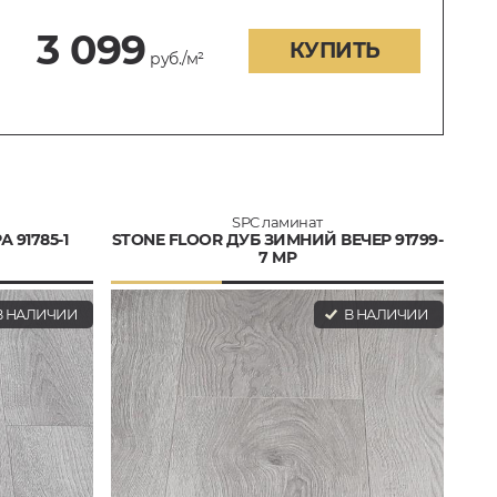
3 099
КУПИТЬ
руб./м²
SPC ламинат
 91785-1
STONE FLOOR ДУБ ЗИМНИЙ ВЕЧЕР 91799-
7 MP
 НАЛИЧИИ
В НАЛИЧИИ