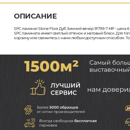
ОПИСАНИЕ
SPC ламинат Stone Floor Дуб Зимний вечер 91799-7 MP - цена 6
SPC ламината имеет светлый оттенок и матовый блеск. Для того
корзину или свяжитесь с нами любым доступным способом. Тов