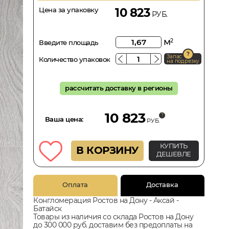
Цена за упаковку
10 823
РУБ.
м
2
Введите площадь
Запас
Количество упаковок
на подрезку
рассчитать доставку в регионы
10 823
Ваша цена:
РУБ.
КУПИТЬ
В КОРЗИНУ
ДЕШЕВЛЕ
Оплата
Доставка
Конгломерация Ростов на Дону - Аксай -
Батайск
Товары из наличия со склада Ростов на Дону
до 300 000 руб. доставим без предоплаты на