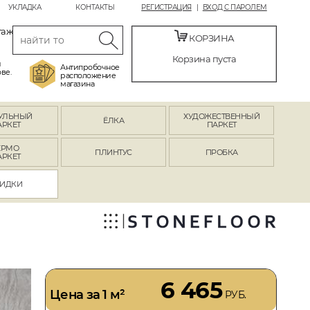
УКЛАДКА
КОНТАКТЫ
РЕГИСТРАЦИЯ
ВХОД С ПАРОЛЕМ
таж
КОРЗИНА
Корзина пуста
й
Антипробочное
ве.
расположение
магазина
УЛЬНЫЙ
ХУДОЖЕСТВЕННЫЙ
ЁЛКА
АРКЕТ
ПАРКЕТ
ЕРМО
ПЛИНТУС
ПРОБКА
АРКЕТ
ИДКИ
6 465
Цена за 1 м²
РУБ.