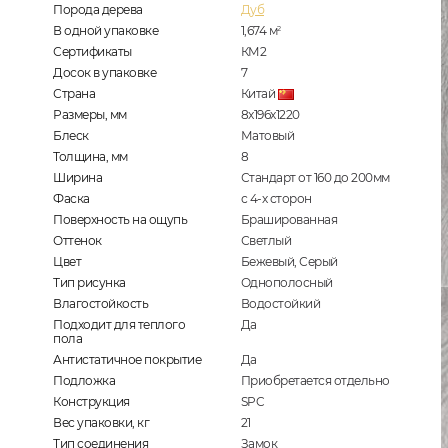
Порода дерева
Дуб
В одной упаковке
1,674
м
2
Сертификаты
КМ2
Досок в упаковке
7
Страна
Китай
Размеры, мм
8x196x1220
Блеск
Матовый
Толщина, мм
8
Ширина
Стандарт от 160 до 200мм
Фаска
с 4-х сторон
Поверхность на ощупь
Брашированная
Оттенок
Светлый
Цвет
Бежевый, Серый
Тип рисунка
Однополосный
Влагостойкость
Водостойкий
Подходит для теплого
Да
пола
Антистатичное покрытие
Да
Подложка
Приобретается отдельно
Конструкция
SPC
Вес упаковки, кг
21
Тип соединения
Замок