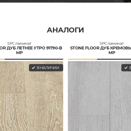
АНАЛОГИ
SPC ламинат
SPC ламинат
OR ДУБ ЛЕТНЕЕ УТРО 91790-B
STONE FLOOR ДУБ КРЕМОВЫ
MP
MР
В НАЛИЧИИ
В