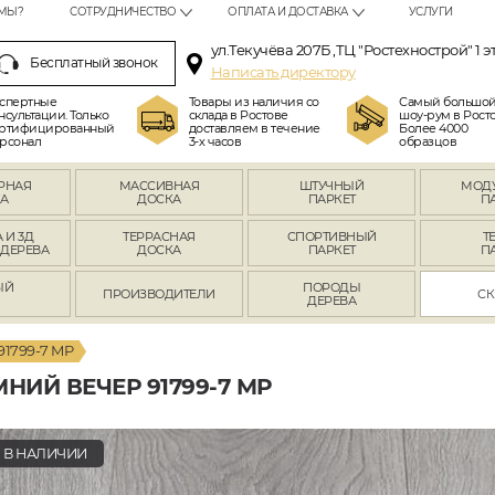
МЫ?
СОТРУДНИЧЕСТВО
ОПЛАТА И ДОСТАВКА
УСЛУГИ
ул.Текучёва 207Б ,ТЦ "Ростехнострой" 1 э
Бесплатный звонок
Написать директору
спертные
Товары из наличия со
Самый большо
нсультации. Только
склада в Ростове
шоу-рум в Росто
ртифицированный
доставляем в течение
Более 4000
рсонал
3-х часов
образцов
РНАЯ
МАССИВНАЯ
ШТУЧНЫЙ
МОД
А
ДОСКА
ПАРКЕТ
П
 И 3Д
ТЕРРАСНАЯ
СПОРТИВНЫЙ
Т
 ДЕРЕВА
ДОСКА
ПАРКЕТ
П
ЫЙ
ПОРОДЫ
ПРОИЗВОДИТЕЛИ
СК
Л
ДЕРЕВА
91799-7 MP
НИЙ ВЕЧЕР 91799-7 MP
В НАЛИЧИИ