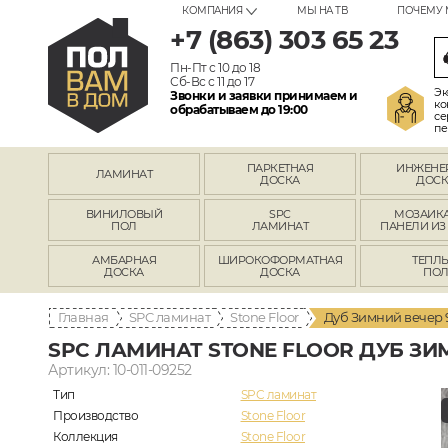
КОМПАНИЯ
МЫ НА ТВ
ПОЧЕМУ 
+7 (863) 303 65 23
Пн-Пт с 10 до 18
Сб-Вс с 11 до 17
Эк
Звонки и заявки принимаем и
ко
обрабатываем до 19:00
се
пе
ПАРКЕТНАЯ
ИНЖЕНЕ
ЛАМИНАТ
ДОСКА
ДОСК
ВИНИЛОВЫЙ
SPC
МОЗАИКА
ПОЛ
ЛАМИНАТ
ПАНЕЛИ ИЗ
АМБАРНАЯ
ШИРОКОФОРМАТНАЯ
ТЕПЛ
ДОСКА
ДОСКА
ПО
Главная
SPC ламинат
Stone Floor
Дуб Зимний вечер 
SPC ЛАМИНАТ STONE FLOOR ДУБ ЗИМ
Артикул: 10-011-09252
Тип
SPC ламинат
Производство
Stone Floor
Коллекция
Stone Floor