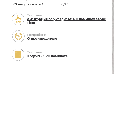
Объём упаковки, м3
0,014
Смотреть
Инструкция по укладке MSPC ламината Stone
Floor
Подробнее
О производителе
Смотреть
Подтипы SPC ламината