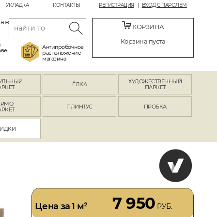
УКЛАДКА
КОНТАКТЫ
РЕГИСТРАЦИЯ
ВХОД С ПАРОЛЕМ
таж
КОРЗИНА
Корзина пуста
й
Антипробочное
ве.
расположение
магазина
УЛЬНЫЙ
ХУДОЖЕСТВЕННЫЙ
ЁЛКА
АРКЕТ
ПАРКЕТ
ЕРМО
ПЛИНТУС
ПРОБКА
АРКЕТ
ИДКИ
7 950
Цена за 1 м²
РУБ.