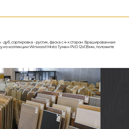
- дуб, сортировка - рустик, фаска с 4-х сторон. Брашированная
ку из коллекции Winwood Mixto Туман-PVD 12х135мм, положите