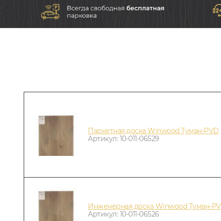
Паркетная доска Winwood Туман-PVD
Артикул: 10-011-06529
Инженерная доска Winwood Туман-PV
Артикул: 10-011-06526