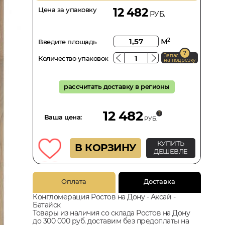
Цена за упаковку
12 482
РУБ.
м
2
Введите площадь
Запас
Количество упаковок
на подрезку
рассчитать доставку в регионы
12 482
Ваша цена:
РУБ.
КУПИТЬ
В КОРЗИНУ
ДЕШЕВЛЕ
Оплата
Доставка
Конгломерация Ростов на Дону - Аксай -
Батайск
Товары из наличия со склада Ростов на Дону
до 300 000 руб. доставим без предоплаты на