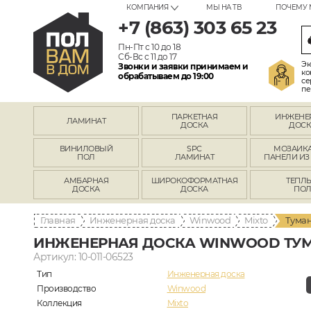
КОМПАНИЯ
МЫ НА ТВ
ПОЧЕМУ 
+7 (863) 303 65 23
Пн-Пт с 10 до 18
Сб-Вс с 11 до 17
Эк
Звонки и заявки принимаем и
ко
обрабатываем до 19:00
се
пе
ПАРКЕТНАЯ
ИНЖЕНЕ
ЛАМИНАТ
ДОСКА
ДОСК
ВИНИЛОВЫЙ
SPC
МОЗАИКА
ПОЛ
ЛАМИНАТ
ПАНЕЛИ ИЗ
АМБАРНАЯ
ШИРОКОФОРМАТНАЯ
ТЕПЛ
ДОСКА
ДОСКА
ПО
Главная
Инженерная доска
Winwood
Mixto
Туман
ИНЖЕНЕРНАЯ ДОСКА WINWOOD ТУМ
Артикул: 10-011-06523
Тип
Инженерная доска
Производство
Winwood
Коллекция
Mixto