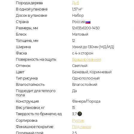
Порода дерева
Дуб
В одной упаковке
1,57
м
2
Досок в упаковке
Набор
Страна
Россия
Размеры, мм
12х135х1200-1450
Блеск
Матовый
Толщина, мм
12
Ширина
Узкий до 130мм (МД/ИД)
Фаска
с 4-х сторон
Поверхность на ощупь
Брашированная
Оттенок
Светлый
Цвет
Бежевый, Коричневый
Тип рисунка
Однополосный
Влагостойкость
Влагостойкий
Подходит для теплого
Да
пола
Конструкция
Фанера/Порода
Вес упаковки, кг
15
Твердость по бринелю, ед
3,7
Сортировка
Рустик
Финишное покрытие
Под лаком
Полезный слой
2,5