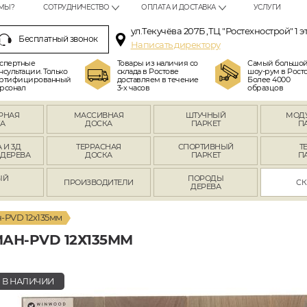
МЫ?
СОТРУДНИЧЕСТВО
ОПЛАТА И ДОСТАВКА
УСЛУГИ
ул.Текучёва 207Б ,ТЦ "Ростехнострой" 1 э
Бесплатный звонок
Написать директору
спертные
Товары из наличия со
Самый большо
нсультации. Только
склада в Ростове
шоу-рум в Росто
ртифицированный
доставляем в течение
Более 4000
рсонал
3-х часов
образцов
РНАЯ
МАССИВНАЯ
ШТУЧНЫЙ
МОД
А
ДОСКА
ПАРКЕТ
П
 И 3Д
ТЕРРАСНАЯ
СПОРТИВНЫЙ
Т
 ДЕРЕВА
ДОСКА
ПАРКЕТ
П
ЫЙ
ПОРОДЫ
ПРОИЗВОДИТЕЛИ
СК
Л
ДЕРЕВА
-PVD 12х135мм
АН-PVD 12Х135ММ
В НАЛИЧИИ