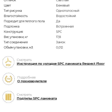
Оттенок
Светлый
Цвет
Бежевый
Тип рисунка
Однополосный
Влагостойкость
Водостойкий
Подходит для теплого пола
Да
Подложка
Встроенная
Конструкция
SPC
Вес упаковки, кг
17,8
Тип соединения
Замок
Объём упаковки, м3
0,012
Смотреть
Инструкция по укладке SPC ламината Respect Floor
Подробнее
О производителе
Смотреть
Подтипы SPC ламината