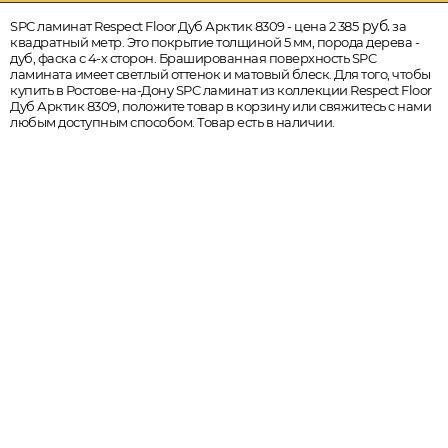
руб.
SPC ламинат Respect Floor Дуб Арктик 8309 - цена 2 385
за
квадратный метр. Это покрытие толщиной 5 мм, порода дерева -
дуб, фаска с 4-х сторон. Брашированная поверхность SPC
ламината имеет светлый оттенок и матовый блеск. Для того, чтобы
купить в Ростове-на-Дону SPC ламинат из коллекции Respect Floor
Дуб Арктик 8309, положите товар в корзину или свяжитесь с нами
любым доступным способом. Товар есть в наличии.