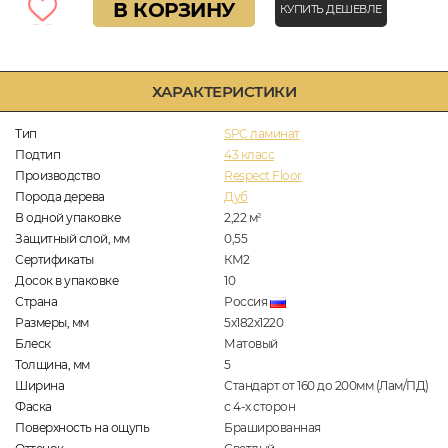
В КОРЗИНУ
КУПИТЬ ДЕШЕВЛЕ
ХАРАКТЕРИСТИКИ
Тип
SPC ламинат
Подтип
43 класс
Производство
Respect Floor
Порода дерева
Дуб
В одной упаковке
2,22
м
2
Защитный слой, мм
0,55
Сертификаты
КМ2
Досок в упаковке
10
Страна
Россия
Размеры, мм
5х182х1220
Блеск
Матовый
Толщина, мм
5
Ширина
Стандарт от 160 до 200мм (Лам/ПД)
Фаска
с 4-х сторон
Поверхность на ощупь
Брашированная