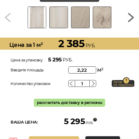
2 385
Цена за 1 м²
РУБ.
5 295
РУБ.
Цена за упаковку
м
2
Введите площадь
Запас
Количество упаковок
на подрезку
рассчитать доставку в регионы
5 295
ВАША ЦЕНА:
РУБ.