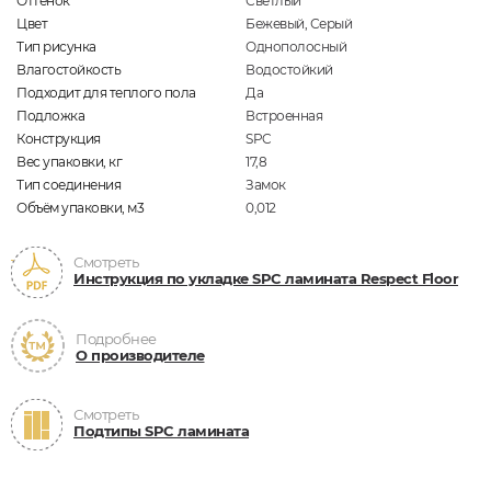
Оттенок
Светлый
Цвет
Бежевый, Серый
Тип рисунка
Однополосный
Влагостойкость
Водостойкий
Подходит для теплого пола
Да
Подложка
Встроенная
Конструкция
SPC
Вес упаковки, кг
17,8
Тип соединения
Замок
Объём упаковки, м3
0,012
Смотреть
Инструкция по укладке SPC ламината Respect Floor
Подробнее
О производителе
Смотреть
Подтипы SPC ламината