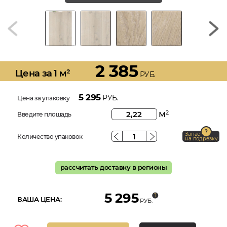
2 385
Цена за 1 м²
РУБ.
5 295
РУБ.
Цена за упаковку
м
2
Введите площадь
Запас
Количество упаковок
на подрезку
рассчитать доставку в регионы
5 295
ВАША ЦЕНА:
РУБ.