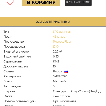
В КОРЗИНУ
КУПИТЬ ДЕШЕВЛЕ
ХАРАКТЕРИСТИКИ
Тип
SPC ламинат
Подтип
43 класс
Производство
Respect Floor
Порода дерева
Дуб
В одной упаковке
2,22
м
2
Защитный слой, мм
0,55
Сертификаты
КМ2
Досок в упаковке
10
Страна
Россия
Размеры, мм
5х182х1220
Блеск
Матовый
Толщина, мм
5
Ширина
Стандарт от 160 до 200мм (Лам/ПД)
Фаска
с 4-х сторон
Поверхность на ощупь
Брашированная