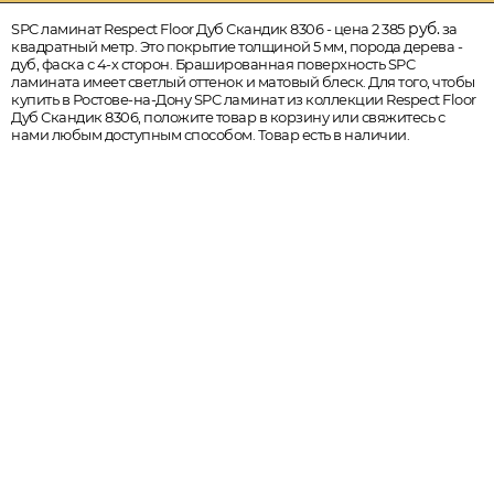
руб.
SPC ламинат Respect Floor Дуб Скандик 8306 - цена 2 385
за
квадратный метр. Это покрытие толщиной 5 мм, порода дерева -
дуб, фаска с 4-х сторон. Брашированная поверхность SPC
ламината имеет светлый оттенок и матовый блеск. Для того, чтобы
купить в Ростове-на-Дону SPC ламинат из коллекции Respect Floor
Дуб Скандик 8306, положите товар в корзину или свяжитесь с
нами любым доступным способом. Товар есть в наличии.