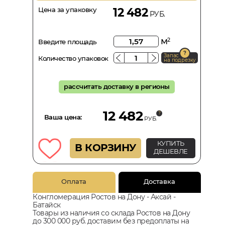
Цена за упаковку
12 482
РУБ.
м
2
Введите площадь
Запас
Количество упаковок
на подрезку
рассчитать доставку в регионы
12 482
Ваша цена:
РУБ.
КУПИТЬ
В КОРЗИНУ
ДЕШЕВЛЕ
Оплата
Доставка
Конгломерация Ростов на Дону - Аксай -
Батайск
Товары из наличия со склада Ростов на Дону
до 300 000 руб. доставим без предоплаты на