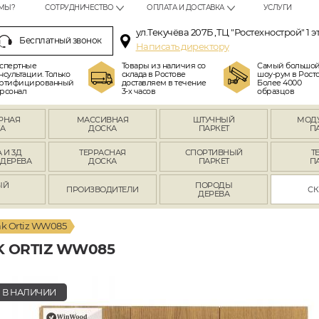
МЫ?
СОТРУДНИЧЕСТВО
ОПЛАТА И ДОСТАВКА
УСЛУГИ
ул.Текучёва 207Б ,ТЦ "Ростехнострой" 1 э
Бесплатный звонок
Написать директору
спертные
Товары из наличия со
Самый большо
нсультации. Только
склада в Ростове
шоу-рум в Росто
ртифицированный
доставляем в течение
Более 4000
рсонал
3-х часов
образцов
РНАЯ
МАССИВНАЯ
ШТУЧНЫЙ
МОД
А
ДОСКА
ПАРКЕТ
П
 И 3Д
ТЕРРАСНАЯ
СПОРТИВНЫЙ
Т
 ДЕРЕВА
ДОСКА
ПАРКЕТ
П
ЫЙ
ПОРОДЫ
ПРОИЗВОДИТЕЛИ
СК
Л
ДЕРЕВА
k Ortiz WW085
 ORTIZ WW085
В НАЛИЧИИ