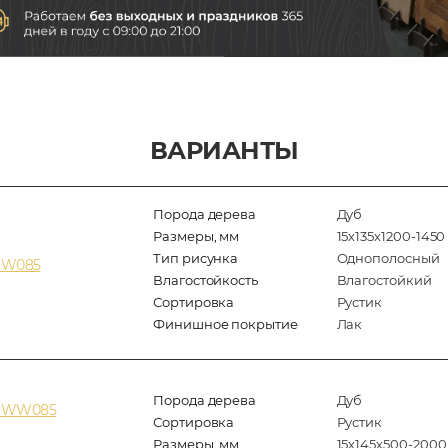
ВАРИАНТЫ
Порода дерева
Дуб
Размеры, мм
15х135х1200-1450
Тип рисунка
Однополосный
 WW085
Влагостойкость
Влагостойкий
Сортировка
Рустик
Финишное покрытие
Лак
Порода дерева
Дуб
z WW085
Сортировка
Рустик
Размеры, мм
15х145х500-2000