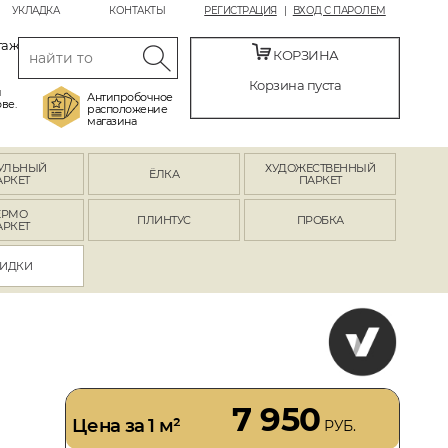
УКЛАДКА
КОНТАКТЫ
РЕГИСТРАЦИЯ
ВХОД С ПАРОЛЕМ
таж
КОРЗИНА
Корзина пуста
й
Антипробочное
ве.
расположение
магазина
УЛЬНЫЙ
ХУДОЖЕСТВЕННЫЙ
ЁЛКА
АРКЕТ
ПАРКЕТ
ЕРМО
ПЛИНТУС
ПРОБКА
АРКЕТ
ИДКИ
7 950
Цена за 1 м²
РУБ.