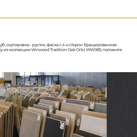
уб, сортировка - рустик, фаска с 4-х сторон. Брашированная
ку из коллекции Winwood Tradition Oak Ortiz WW085, положите