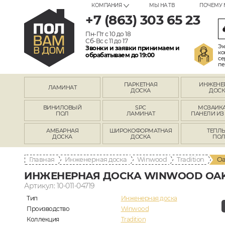
КОМПАНИЯ
МЫ НА ТВ
ПОЧЕМУ 
+7 (863) 303 65 23
Пн-Пт с 10 до 18
Сб-Вс с 11 до 17
Эк
Звонки и заявки принимаем и
ко
обрабатываем до 19:00
се
пе
ПАРКЕТНАЯ
ИНЖЕНЕ
ЛАМИНАТ
ДОСКА
ДОСК
ВИНИЛОВЫЙ
SPC
МОЗАИКА
ПОЛ
ЛАМИНАТ
ПАНЕЛИ ИЗ
АМБАРНАЯ
ШИРОКОФОРМАТНАЯ
ТЕПЛ
ДОСКА
ДОСКА
ПО
Главная
Инженерная доска
Winwood
Tradition
Oa
ИНЖЕНЕРНАЯ ДОСКА WINWOOD OAK
Артикул: 10-011-04719
Тип
Инженерная доска
Производство
Winwood
Коллекция
Tradition