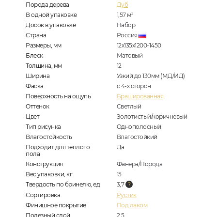
Порода дерева
Дуб
В одной упаковке
1,57
м
2
Досок в упаковке
Набор
Страна
Россия
Размеры, мм
12х135х1200-1450
Блеск
Матовый
Толщина, мм
12
Ширина
Узкий до 130мм (МД/ИД)
Фаска
с 4-х сторон
Поверхность на ощупь
Брашированная
Оттенок
Светлый
Цвет
Золотистый/коричневый
Тип рисунка
Однополосный
Влагостойкость
Влагостойкий
Подходит для теплого
Да
пола
Конструкция
Фанера/Порода
Вес упаковки, кг
15
Твердость по бринелю, ед
3,7
Сортировка
Рустик
Финишное покрытие
Под лаком
Полезный слой
2,5