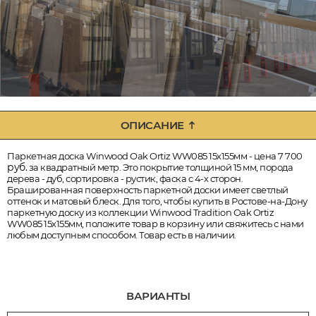
ОПИСАНИЕ
Паркетная доска Winwood Oak Ortiz WW085 15х155мм - цена 7 700
руб.
за квадратный метр. Это покрытие толщиной 15 мм, порода
дерева - дуб, сортировка - рустик, фаска с 4-х сторон.
Брашированная поверхность паркетной доски имеет светлый
оттенок и матовый блеск. Для того, чтобы купить в Ростове-на-Дону
паркетную доску из коллекции Winwood Tradition Oak Ortiz
WW085 15х155мм, положите товар в корзину или свяжитесь с нами
любым доступным способом. Товар есть в наличии.
ВАРИАНТЫ