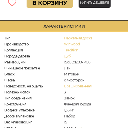
В КОРЗИНУ
КУПИТЬ ДЕШЕВЛЕ
ХАРАКТЕРИСТИКИ
Тип
Паркетная доска
Производство
Winwood
Коллекция
Tradition
Порода дерева
Дуб
Размеры, мм
15х155х1200-1450
Финишное покрытие
Лак
Блеск
Матовый
Фаска
с 4-х сторон
Поверхность на ощупь
Брашированная
Полезный слой
3
Тип соединения
Замок
Конструкция
Фанера/Порода
В одной упаковке
1,35
м
2
Досок в упаковке
Набор
Вес упаковки, кг
15