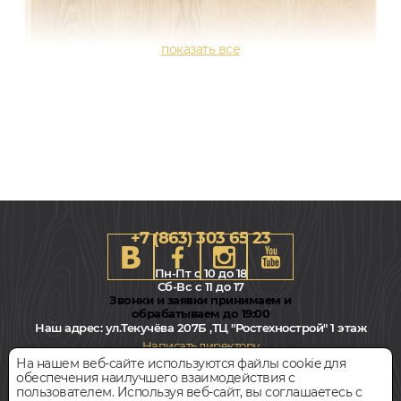
+7 (863) 303 65 23
Пн-Пт с 10 до 18
Сб-Вс с 11 до 17
Звонки и заявки принимаем и
обрабатываем до 19:00
Наш адрес:
ул.Текучёва 207Б ,ТЦ "Ростехнострой" 1 этаж
Написать директору
138x2000, 14мм
На нашем веб-сайте используются файлы cookie для
Country, Дуб, Однополосный, Влагостойкий
обеспечения наилучшего взаимодействия с
Всегда свободная парковка
пользователем. Используя веб-сайт, вы соглашаетесь с