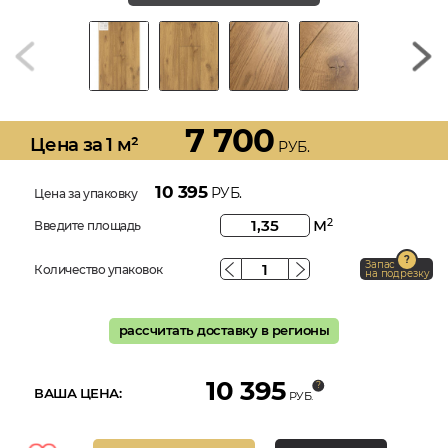
7 700
Цена за 1 м²
РУБ.
10 395
РУБ.
Цена за упаковку
м
2
Введите площадь
Запас
Количество упаковок
на подрезку
рассчитать доставку в регионы
10 395
ВАША ЦЕНА:
РУБ.