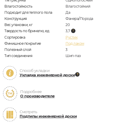
Тип рисунка
Однополосный
Влагостойкость
Влагостойкий
Подходит для теплого пола
Да
Конструкция
Фанера/Порода
Вес упаковки, кг
20
Твердость по бринелю, ед
3,7
Сортировка
Рустик
Финишное покрытие
Под лаком
Полезный слой
3
Тип соединения
Шип-паз
Способ укладки
Укладка инженерной доски
Подробнее
О производителе
Смотреть
Подтипы инженерной доски