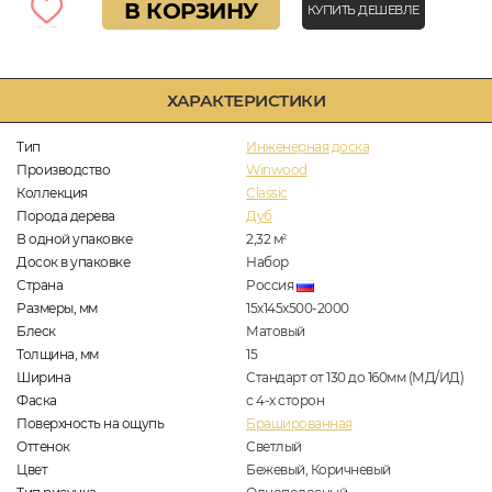
В КОРЗИНУ
КУПИТЬ ДЕШЕВЛЕ
ХАРАКТЕРИСТИКИ
Тип
Инженерная доска
Производство
Winwood
Коллекция
Classic
Порода дерева
Дуб
В одной упаковке
2,32
м
2
Досок в упаковке
Набор
Страна
Россия
Размеры, мм
15х145х500-2000
Блеск
Матовый
Толщина, мм
15
Ширина
Стандарт от 130 до 160мм (МД/ИД)
Фаска
с 4-х сторон
Поверхность на ощупь
Брашированная
Оттенок
Светлый
Цвет
Бежевый, Коричневый