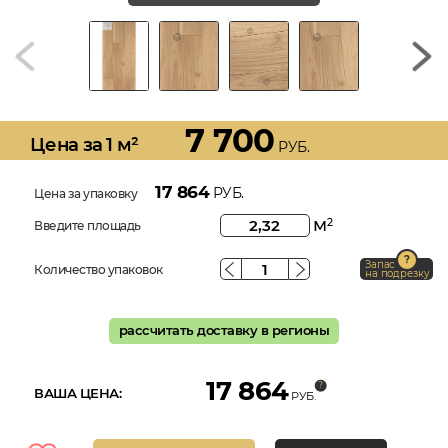
7 700
Цена за 1 м²
РУБ.
17 864
РУБ.
Цена за упаковку
м
2
Введите площадь
Запас
Количество упаковок
на подрезку
рассчитать доставку в регионы
17 864
ВАША ЦЕНА:
РУБ.