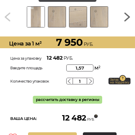
7 950
Цена за 1 м²
РУБ.
12 482
РУБ.
Цена за упаковку
м
2
Введите площадь
Запас
Количество упаковок
на подрезку
рассчитать доставку в регионы
12 482
ВАША ЦЕНА:
РУБ.