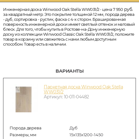
руб.
Инженерная доска Winwood Oak Stella WW031/2 - цена 7 950
за квадратный метр. Это покрытие толщиной 12 мм, порода дерева
- дуб, сортировка - рустик, фаска с 4-х сторон. Брашированная
поверхность инженерной доски имеет светлый оттенок и матовый
блеск. Для того, чтобы купить в Ростове-на-Дону инженерную
доску из коллекции Winwood Classic Oak Stella WW031/2, положите
товар в корзину или свяжитесь с нами любым доступным
способом. Товар есть в наличии.
ВАРИАНТЫ
Паркетная доска Winwood Oak Stella
WW031/2
Артикул: 10-011-04482
Порода дерева
Дуб
Размеры, мм
15х135х1200-1450