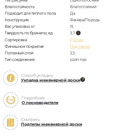
Тип рисунка
Однополосный
Влагостойкость
Влагостойкий
Подходит для теплого пола
Да
Конструкция
Фанера/Порода
Вес упаковки, кг
15
Твердость по бринелю, ед
3,7
Сортировка
Рустик
Финишное покрытие
Под лаком
Полезный слой
2,5
Тип соединения
Шип-паз
Способ укладки
Укладка инженерной доски
Подробнее
О производителе
Смотреть
Подтипы инженерной доски