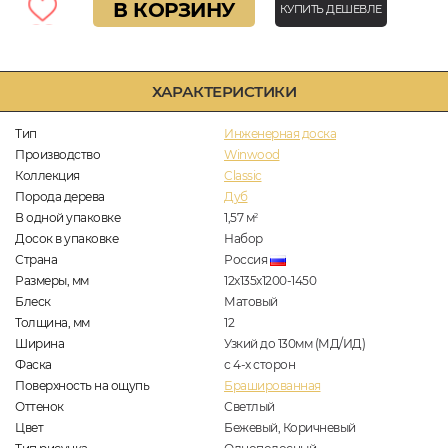
В КОРЗИНУ
КУПИТЬ ДЕШЕВЛЕ
ХАРАКТЕРИСТИКИ
Тип
Инженерная доска
Производство
Winwood
Коллекция
Classic
Порода дерева
Дуб
В одной упаковке
1,57
м
2
Досок в упаковке
Набор
Страна
Россия
Размеры, мм
12х135х1200-1450
Блеск
Матовый
Толщина, мм
12
Ширина
Узкий до 130мм (МД/ИД)
Фаска
с 4-х сторон
Поверхность на ощупь
Брашированная
Оттенок
Светлый
Цвет
Бежевый, Коричневый