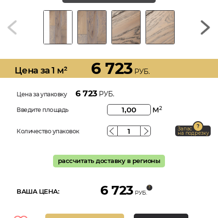
6 723
Цена за 1 м²
РУБ.
6 723
РУБ.
Цена за упаковку
м
2
Введите площадь
Запас
Количество упаковок
на подрезку
рассчитать доставку в регионы
6 723
ВАША ЦЕНА:
РУБ.