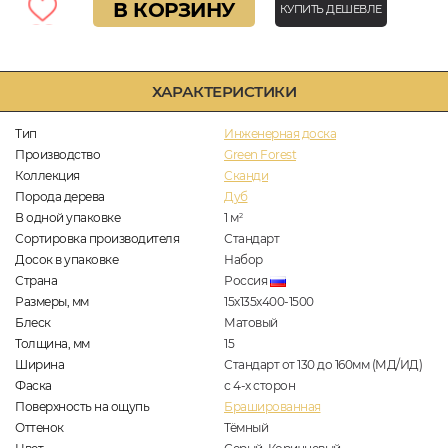
В КОРЗИНУ
КУПИТЬ ДЕШЕВЛЕ
ХАРАКТЕРИСТИКИ
Тип
Инженерная доска
Производство
Green Forest
Коллекция
Сканди
Порода дерева
Дуб
В одной упаковке
1
м
2
Сортировка производителя
Стандарт
Досок в упаковке
Набор
Страна
Россия
Размеры, мм
15х135х400-1500
Блеск
Матовый
Толщина, мм
15
Ширина
Стандарт от 130 до 160мм (МД/ИД)
Фаска
с 4-х сторон
Поверхность на ощупь
Брашированная
Оттенок
Тёмный