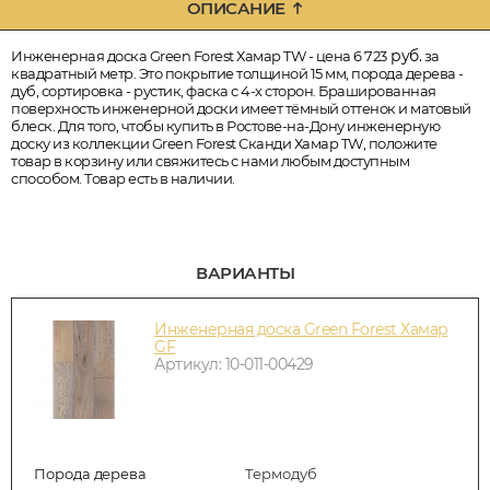
ОПИСАНИЕ
руб.
Инженерная доска Green Forest Хамар TW - цена 6 723
за
квадратный метр. Это покрытие толщиной 15 мм, порода дерева -
дуб, сортировка - рустик, фаска с 4-х сторон. Брашированная
поверхность инженерной доски имеет тёмный оттенок и матовый
блеск. Для того, чтобы купить в Ростове-на-Дону инженерную
доску из коллекции Green Forest Сканди Хамар TW, положите
товар в корзину или свяжитесь с нами любым доступным
способом. Товар есть в наличии.
ВАРИАНТЫ
Инженерная доска Green Forest Хамар
GF
Артикул: 10-011-00429
Порода дерева
Термодуб