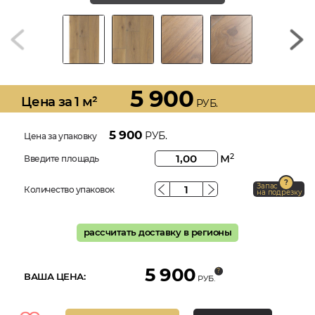
5 900
Цена за 1 м²
РУБ.
5 900
РУБ.
Цена за упаковку
м
2
Введите площадь
Запас
Количество упаковок
на подрезку
рассчитать доставку в регионы
5 900
ВАША ЦЕНА:
РУБ.