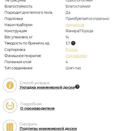
Тип рисунка
Однополосный
Влагостойкость
Влагостойкий
Подходит для теплого пола
Да
Подложка
Приобретается отдельно
Наши подборки
Недорогая
Конструкция
Фанера/Порода
Вес упаковки, кг
14
Твердость по бринелю, ед
3,7
Сортировка
Рустик
Финишное покрытие
Под маслом
Полезный слой
4
Тип соединения
Шип-паз
Способ укладки
Укладка инженерной доски
Подробнее
О производителе
Смотреть
Подтипы инженерной доски