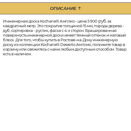
ОПИСАНИЕ
руб.
Инженерная доска Kochanelli Амплио - цена 5 900
за
квадратный метр. Это покрытие толщиной 15 мм, порода дерева -
дуб, сортировка - рустик, фаска с 4-х сторон. Брашированная
поверхность инженерной доски имеет тёмный оттенок и матовый
блеск. Для того, чтобы купить в Ростове-на-Дону инженерную
доску из коллекции Kochanelli Desierto Амплио, положите товар в
корзину или свяжитесь с нами любым доступным способом. Товар
есть в наличии.