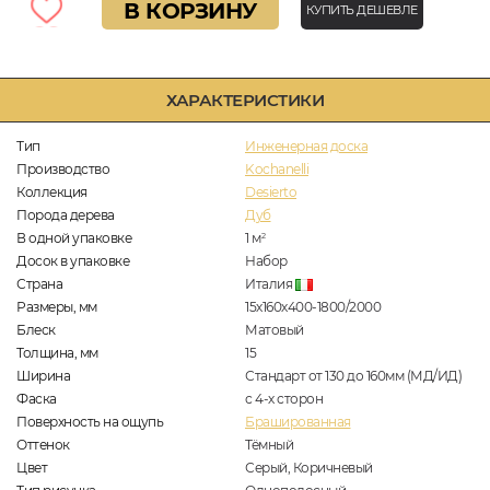
В КОРЗИНУ
КУПИТЬ ДЕШЕВЛЕ
ХАРАКТЕРИСТИКИ
Тип
Инженерная доска
Производство
Kochanelli
Коллекция
Desierto
Порода дерева
Дуб
В одной упаковке
1
м
2
Досок в упаковке
Набор
Страна
Италия
Размеры, мм
15х160х400-1800/2000
Блеск
Матовый
Толщина, мм
15
Ширина
Стандарт от 130 до 160мм (МД/ИД)
Фаска
с 4-х сторон
Поверхность на ощупь
Брашированная
Оттенок
Тёмный
Цвет
Серый, Коричневый