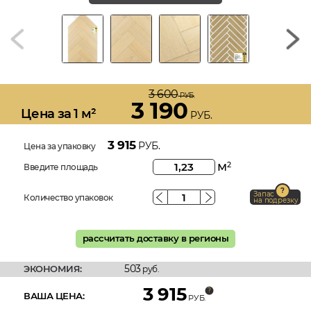
3 600
РУБ.
3 190
Цена за 1 м²
РУБ.
3 915
РУБ.
Цена за упаковку
м
2
Введите площадь
Запас
Количество упаковок
на подрезку
рассчитать доставку в регионы
503
ЭКОНОМИЯ:
руб.
3 915
ВАША ЦЕНА:
РУБ.