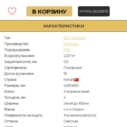
В КОРЗИНУ
КУПИТЬ ДЕШЕВЛЕ
ХАРАКТЕРИСТИКИ
Тип
SPC ламинат
Производство
FirstFloor
Порода дерева
Дуб
В одной упаковке
1,227
м
2
Защитный слой, мм
0,5
Сертификаты
Пожарный
Досок в упаковке
18
Страна
Китай
Размеры, мм
4х110х620
Блеск
Ультраматовый
Толщина, мм
4
Ширина
Узкий до 160мм
Фаска
с 4-х сторон
Поверхность на ощупь
Тиснение в регистр
Оттенок
Светлый