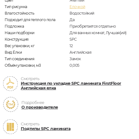
Цвет
Жёлтый
Тип рисунка
Елочкой
Влагостойкость
Водостойкий
Подходит для теплого пола
Да
Подложка
Приобретается отдельно
Наши подборки
Для ванных комнат, Лучшая(ий)
Конструкция
SPC
Вес упаковки, кг
12
Вид Ёлки
Английская
Тип соединения
Замок
Объём упаковки, м3
0,005
Смотреть
Инструкция по укладке SPC ламината FirstFloor
Английская елка
Подробнее
О производителе
Смотреть
Подтипы SPC ламината