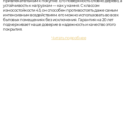
привлекательным к покупке. Его поверхность словно дерево, а
устойчивость к нагрузкам — как у камня. С классом
износостойкости 43, он способен противостоять даже самым
интенсивным воздействиям. его можно использовать во всех
бытовых помещениях без исключения. Гарантия на 20 лет
подчеркивает наше доверие в надежность и качество этого
покрытия.
Читать подробнее