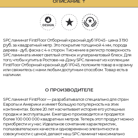
ОПИСАНИЕ
SPC ламинат FirstFloor Отборный красный дуб 1F045 - цена 3 190
руб.
за квадратный метр. Это покрытие толщиной 4 мм, порода
дерева - дуб, фаска с 4-х сторон. Тиснение в регистр поверхность
SPC ламината имеет светлый оттенок и ультраматовый блеск. Для
того, чтобы купить в Ростове-на-Дону SPC ламинат из коллекции
FirstFloor Отборный красный дуб 1F045, положите товар в корзину
или свяжитесь с нами любым доступным способом. Товар есть в
наличии.
О ПРОИЗВОДИТЕЛЕ
SPC ламинат FirstFloor — разрабатывался специально для стран
Европы и Америки и имеет большую популярность на этих
континентах. Более 20 лет насчитывает история его успешных
продаж и эксплуатации. Ежегодно производится и продается
более 100 000 000 квадратных метров. Теперь этот продукт можно
приобрести и у нас. Идеальное сочетание характеристик,
пользовательских качеств и одновременно элегантности в
совокупности с ценой, делают наш SPC ламинат максимально