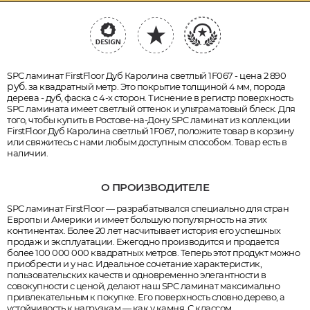
SPC ламинат FirstFloor Дуб Каролина светлый 1F067 - цена 2 890
руб.
за квадратный метр. Это покрытие толщиной 4 мм, порода
дерева - дуб, фаска с 4-х сторон. Тиснение в регистр поверхность
SPC ламината имеет светлый оттенок и ультраматовый блеск. Для
того, чтобы купить в Ростове-на-Дону SPC ламинат из коллекции
FirstFloor Дуб Каролина светлый 1F067, положите товар в корзину
или свяжитесь с нами любым доступным способом. Товар есть в
наличии.
О ПРОИЗВОДИТЕЛЕ
SPC ламинат FirstFloor — разрабатывался специально для стран
Европы и Америки и имеет большую популярность на этих
континентах. Более 20 лет насчитывает история его успешных
продаж и эксплуатации. Ежегодно производится и продается
более 100 000 000 квадратных метров. Теперь этот продукт можно
приобрести и у нас. Идеальное сочетание характеристик,
пользовательских качеств и одновременно элегантности в
совокупности с ценой, делают наш SPC ламинат максимально
привлекательным к покупке. Его поверхность словно дерево, а
устойчивость к нагрузкам — как у камня. С классом