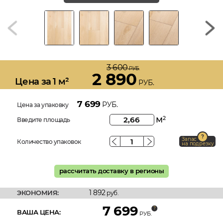
3 600
РУБ.
2 890
Цена за 1 м²
РУБ.
7 699
РУБ.
Цена за упаковку
м
2
Введите площадь
Запас
Количество упаковок
на подрезку
рассчитать доставку в регионы
1 892
ЭКОНОМИЯ:
руб.
7 699
ВАША ЦЕНА:
РУБ.