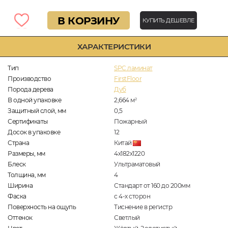
В КОРЗИНУ
КУПИТЬ ДЕШЕВЛЕ
ХАРАКТЕРИСТИКИ
Тип
SPC ламинат
Производство
FirstFloor
Порода дерева
Дуб
В одной упаковке
2,664
м
2
Защитный слой, мм
0,5
Сертификаты
Пожарный
Досок в упаковке
12
Страна
Китай
Размеры, мм
4х182х1220
Блеск
Ультраматовый
Толщина, мм
4
Ширина
Стандарт от 160 до 200мм
Фаска
с 4-х сторон
Поверхность на ощупь
Тиснение в регистр
Оттенок
Светлый