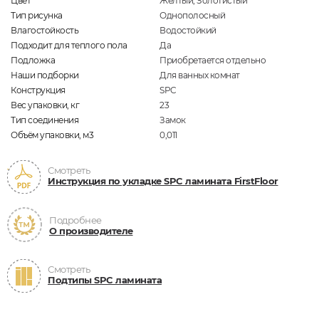
Цвет
Жёлтый, Золотистый
Тип рисунка
Однополосный
Влагостойкость
Водостойкий
Подходит для теплого пола
Да
Подложка
Приобретается отдельно
Наши подборки
Для ванных комнат
Конструкция
SPC
Вес упаковки, кг
23
Тип соединения
Замок
Объём упаковки, м3
0,011
Смотреть
Инструкция по укладке SPC ламината FirstFloor
Подробнее
О производителе
Смотреть
Подтипы SPC ламината