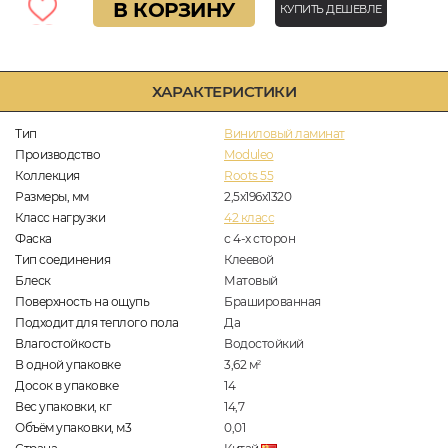
В КОРЗИНУ
КУПИТЬ ДЕШЕВЛЕ
ХАРАКТЕРИСТИКИ
Тип
Виниловый ламинат
Производство
Moduleo
Коллекция
Roots 55
Размеры, мм
2,5х196х1320
Класс нагрузки
42 класс
Фаска
с 4-х сторон
Тип соединения
Клеевой
Блеск
Матовый
Поверхность на ощупь
Брашированная
Подходит для теплого пола
Да
Влагостойкость
Водостойкий
В одной упаковке
3,62
м
2
Досок в упаковке
14
Вес упаковки, кг
14,7
Объём упаковки, м3
0,01