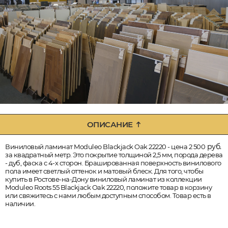
ОПИСАНИЕ
руб.
Виниловый ламинат Moduleo Blackjack Oak 22220 - цена 2 500
за квадратный метр. Это покрытие толщиной 2,5 мм, порода дерева
- дуб, фаска с 4-х сторон. Брашированная поверхность винилового
пола имеет светлый оттенок и матовый блеск. Для того, чтобы
купить в Ростове-на-Дону виниловый ламинат из коллекции
Moduleo Roots 55 Blackjack Oak 22220, положите товар в корзину
или свяжитесь с нами любым доступным способом. Товар есть в
наличии.