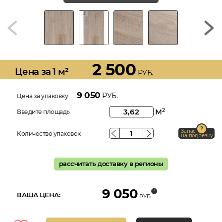
2 500
Цена за 1 м²
РУБ.
9 050
РУБ.
Цена за упаковку
м
2
Введите площадь
Запас
Количество упаковок
на подрезку
рассчитать доставку в регионы
9 050
ВАША ЦЕНА:
РУБ.