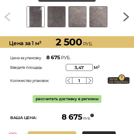
2 500
Цена за 1 м²
РУБ.
8 675
РУБ.
Цена за упаковку
м
2
Введите площадь
Запас
Количество упаковок
на подрезку
рассчитать доставку в регионы
8 675
ВАША ЦЕНА:
РУБ.