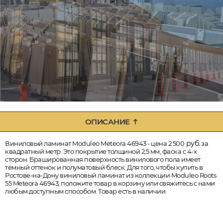
ОПИСАНИЕ
руб.
Виниловый ламинат Moduleo Meteora 46943 - цена 2 500
за
квадратный метр. Это покрытие толщиной 2,5 мм, фаска с 4-х
сторон. Брашированная поверхность винилового пола имеет
тёмный оттенок и полуматовый блеск. Для того, чтобы купить в
Ростове-на-Дону виниловый ламинат из коллекции Moduleo Roots
55 Meteora 46943, положите товар в корзину или свяжитесь с нами
любым доступным способом. Товар есть в наличии.