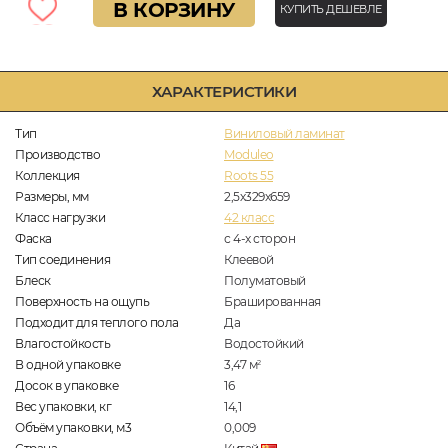
В КОРЗИНУ
КУПИТЬ ДЕШЕВЛЕ
ХАРАКТЕРИСТИКИ
Тип
Виниловый ламинат
Производство
Moduleo
Коллекция
Roots 55
Размеры, мм
2,5х329х659
Класс нагрузки
42 класс
Фаска
с 4-х сторон
Тип соединения
Клеевой
Блеск
Полуматовый
Поверхность на ощупь
Брашированная
Подходит для теплого пола
Да
Влагостойкость
Водостойкий
В одной упаковке
3,47
м
2
Досок в упаковке
16
Вес упаковки, кг
14,1
Объём упаковки, м3
0,009