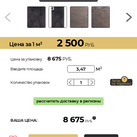
2 500
Цена за 1 м²
РУБ.
8 675
РУБ.
Цена за упаковку
м
2
Введите площадь
Запас
Количество упаковок
на подрезку
рассчитать доставку в регионы
8 675
ВАША ЦЕНА:
РУБ.