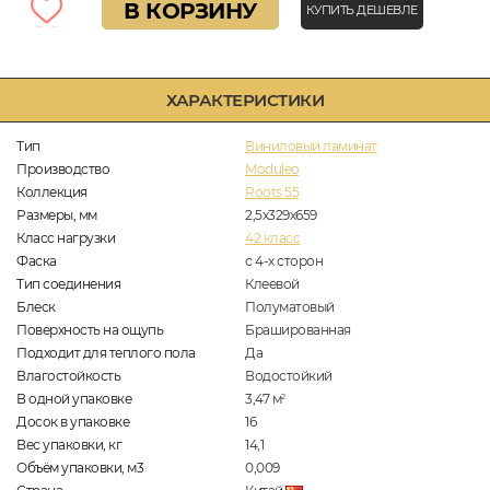
В КОРЗИНУ
КУПИТЬ ДЕШЕВЛЕ
ХАРАКТЕРИСТИКИ
Тип
Виниловый ламинат
Производство
Moduleo
Коллекция
Roots 55
Размеры, мм
2,5х329х659
Класс нагрузки
42 класс
Фаска
с 4-х сторон
Тип соединения
Клеевой
Блеск
Полуматовый
Поверхность на ощупь
Брашированная
Подходит для теплого пола
Да
Влагостойкость
Водостойкий
В одной упаковке
3,47
м
2
Досок в упаковке
16
Вес упаковки, кг
14,1
Объём упаковки, м3
0,009