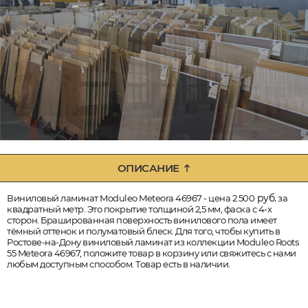
ОПИСАНИЕ
руб.
Виниловый ламинат Moduleo Meteora 46967 - цена 2 500
за
квадратный метр. Это покрытие толщиной 2,5 мм, фаска с 4-х
сторон. Брашированная поверхность винилового пола имеет
тёмный оттенок и полуматовый блеск. Для того, чтобы купить в
Ростове-на-Дону виниловый ламинат из коллекции Moduleo Roots
55 Meteora 46967, положите товар в корзину или свяжитесь с нами
любым доступным способом. Товар есть в наличии.