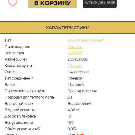
В КОРЗИНУ
КУПИТЬ ДЕШЕВЛЕ
ХАРАКТЕРИСТИКИ
Тип
Виниловый ламинат
Производство
Moduleo
Коллекция
Roots 55
Размеры, мм
2,5х493х986
Класс нагрузки
42 класс
Фаска
с 4-х сторон
Тип соединения
Клеевой
Блеск
Матовый
Поверхность на ощупь
Брашированная
Подходит для теплого пола
Да
Влагостойкость
Водостойкий
В одной упаковке
4,86
м
2
Досок в упаковке
10
Вес упаковки, кг
19,7
Объём упаковки, м3
0,013