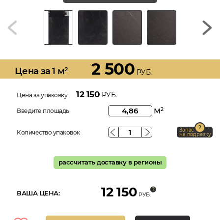
2 500
Цена за 1 м²
РУБ.
12 150
РУБ.
Цена за упаковку
м
2
Введите площадь
Запас
Количество упаковок
на подрезку
рассчитать доставку в регионы
12 150
ВАША ЦЕНА:
РУБ.