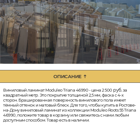
ОПИСАНИЕ
руб.
Виниловый ламинат Moduleo Triana 46990 - цена 2 500
за
квадратный метр. Это покрытие толщиной 2,5 мм, фаска с 4-х
сторон. Брашированная поверхность винилового пола имеет
тёмный оттенок и матовый блеск. Для того, чтобы купить в Ростове-
на-Дону виниловый ламинат из коллекции Moduleo Roots 55 Triana
46990, положите товар в корзину или свяжитесь с нами любым
доступным способом. Товар есть в наличии.