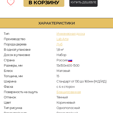
В КОРЗИНУ
КУПИТЬ ДЕШЕВЛЕ
ХАРАКТЕРИСТИКИ
Тип
Инженерная доска
Производство
Lab Arte
Порода дерева
Дуб
В одной упаковке
1,8
м
2
Досок в упаковке
Набор
Страна
Россия
Размеры, мм
15х150х400-1500
Блеск
Матовый
Толщина, мм
15
Ширина
Стандарт от 130 до 160мм (МД/ИД)
Фаска
с 4-х сторон
Поверхность на ощупь
Брашированная
Оттенок
Тёмный
Цвет
Коричневый
Тип рисунка
Однополосный