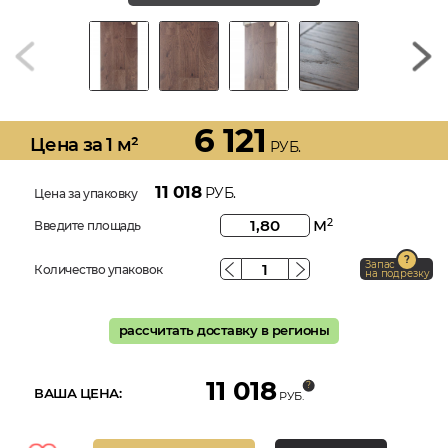
6 121
Цена за 1 м²
РУБ.
11 018
РУБ.
Цена за упаковку
м
2
Введите площадь
Запас
Количество упаковок
на подрезку
рассчитать доставку в регионы
11 018
ВАША ЦЕНА:
РУБ.