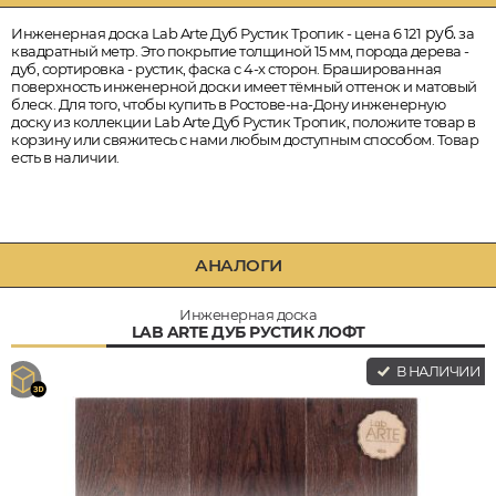
руб.
Инженерная доска Lab Arte Дуб Рустик Тропик - цена 6 121
за
квадратный метр. Это покрытие толщиной 15 мм, порода дерева -
дуб, сортировка - рустик, фаска с 4-х сторон. Брашированная
поверхность инженерной доски имеет тёмный оттенок и матовый
блеск. Для того, чтобы купить в Ростове-на-Дону инженерную
доску из коллекции Lab Arte Дуб Рустик Тропик, положите товар в
корзину или свяжитесь с нами любым доступным способом. Товар
есть в наличии.
АНАЛОГИ
Инженерная доска
LAB ARTE ДУБ РУСТИК ЛОФТ
В НАЛИЧИИ