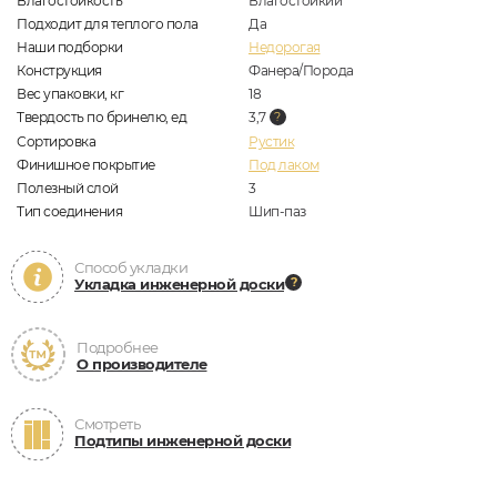
Влагостойкость
Влагостойкий
Подходит для теплого пола
Да
Наши подборки
Недорогая
Конструкция
Фанера/Порода
Вес упаковки, кг
18
Твердость по бринелю, ед
3,7
Сортировка
Рустик
Финишное покрытие
Под лаком
Полезный слой
3
Тип соединения
Шип-паз
Способ укладки
Укладка инженерной доски
Подробнее
О производителе
Смотреть
Подтипы инженерной доски