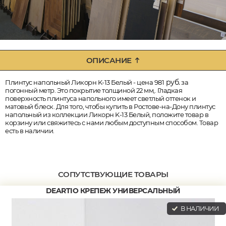
ОПИСАНИЕ
руб.
Плинтус напольный Ликорн K-13 Белый - цена 981
за
погонный метр. Это покрытие толщиной 22 мм,. Гладкая
поверхность плинтуса напольного имеет светлый оттенок и
матовый блеск. Для того, чтобы купить в Ростове-на-Дону плинтус
напольный из коллекции Ликорн K-13 Белый, положите товар в
корзину или свяжитесь с нами любым доступным способом. Товар
есть в наличии.
СОПУТСТВУЮЩИЕ ТОВАРЫ
DEARTIO КРЕПЕЖ УНИВЕРСАЛЬНЫЙ
В НАЛИЧИИ