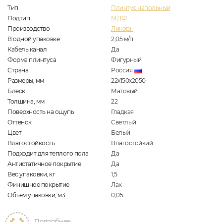
Тип
Плинтус напольный
Подтип
МДФ
Производство
Ликорн
В одной упаковке
2,05
м/п
Кабель канал
Да
Форма плинтуса
Фигурный
Страна
Россия
Размеры, мм
22х150х2050
Блеск
Матовый
Толщина, мм
22
Поверхность на ощупь
Гладкая
Оттенок
Светлый
Цвет
Белый
Влагостойкость
Влагостойкий
Подходит для теплого пола
Да
Антистатичное покрытие
Да
Вес упаковки, кг
1,5
Финишное покрытие
Лак
Объём упаковки, м3
0,05
Подробнее