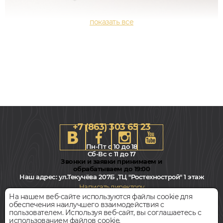
+7 (863) 303 65 23
Пн-Пт с 10 до 18
Сб-Вс с 11 до 17
Звонки и заявки принимаем и
обрабатываем до 19:00
Наш адрес:
ул.Текучёва 207Б ,ТЦ "Ростехнострой" 1 этаж
100x2000, 22мм
Написать директору
Прямой, Водостойкий
На нашем веб-сайте используются файлы cookie для
обеспечения наилучшего взаимодействия с
Всегда свободная парковка
пользователем. Используя веб-сайт, вы соглашаетесь с
988
руб.
Цена за 1 метр
использованием файлов cookie.