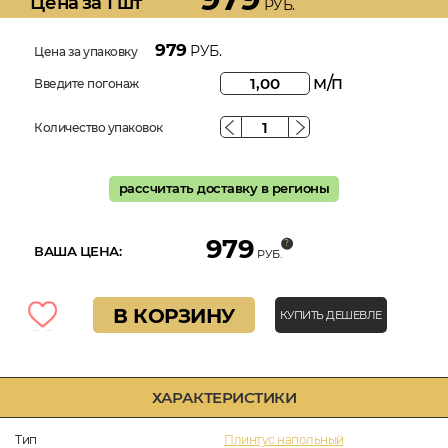
Цена за 1 шт
РУБ.
979
РУБ.
Цена за упаковку
м/п
Введите погонаж
Количество упаковок
рассчитать доставку в регионы
979
ВАША ЦЕНА:
РУБ.
В КОРЗИНУ
КУПИТЬ ДЕШЕВЛЕ
ХАРАКТЕРИСТИКИ
Тип
Плинтус напольный