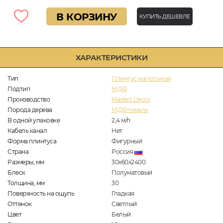
В КОРЗИНУ
КУПИТЬ ДЕШЕВЛЕ
ХАРАКТЕРИСТИКИ
Тип
Плинтус напольный
Подтип
МДФ
Производство
Madest Decor
Порода дерева
МДФ+эмаль
В одной упаковке
2,4
м/п
Кабель канал
Нет
Форма плинтуса
Фигурный
Страна
Россия
Размеры, мм
30х60х2400
Блеск
Полуматовый
Толщина, мм
30
Поверхность на ощупь
Гладкая
Оттенок
Светлый
Цвет
Белый