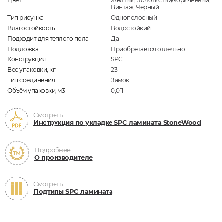
Цвет
Жёлтый, Золотистый/коричневый,
Винтаж, Чёрный
Тип рисунка
Однополосный
Влагостойкость
Водостойкий
Подходит для теплого пола
Да
Подложка
Приобретается отдельно
Конструкция
SPC
Вес упаковки, кг
23
Тип соединения
Замок
Объём упаковки, м3
0,011
Смотреть
Инструкция по укладке SPC ламината StoneWood
Подробнее
О производителе
Смотреть
Подтипы SPC ламината