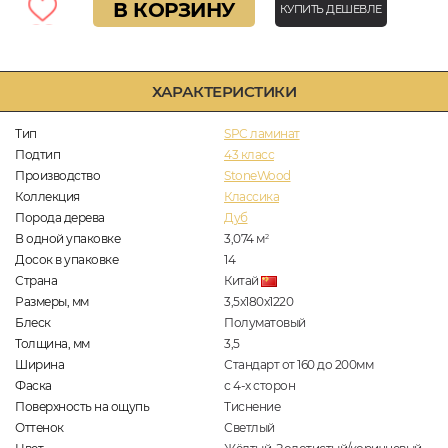
В КОРЗИНУ
КУПИТЬ ДЕШЕВЛЕ
ХАРАКТЕРИСТИКИ
Тип
SPC ламинат
Подтип
43 класс
Производство
StoneWood
Коллекция
Классика
Порода дерева
Дуб
В одной упаковке
3,074
м
2
Досок в упаковке
14
Страна
Китай
Размеры, мм
3,5х180х1220
Блеск
Полуматовый
Толщина, мм
3,5
Ширина
Стандарт от 160 до 200мм
Фаска
с 4-х сторон
Поверхность на ощупь
Тиснение
Оттенок
Светлый