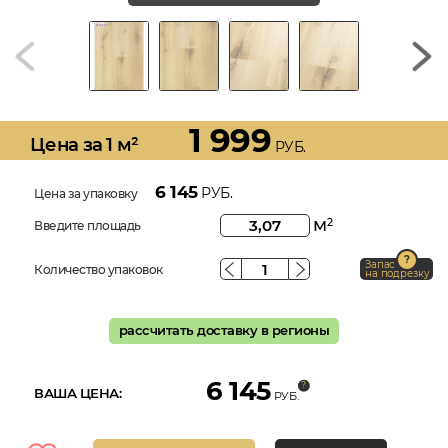
1 999
Цена за 1 м²
РУБ.
6 145
РУБ.
Цена за упаковку
м
2
Введите площадь
Запас
Количество упаковок
на подрезку
рассчитать доставку в регионы
6 145
ВАША ЦЕНА:
РУБ.