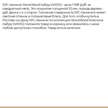
руб.
SPC ламинат StoneWood Кабру SW1012 - цена 1 999
за
квадратный метр. Это покрытие толщиной 3,5 мм, порода дерева -
дуб, фаска с 4-х сторон. Тиснение поверхность SPC ламината имеет
светлый оттенок и полуматовый блеск. Для того, чтобы купить в
Ростове-на-Дону SPC ламинат из коллекции StoneWood Классика
Кабру SW1012, положите товар в корзину или свяжитесь с нами
любым доступным способом. Товар есть в наличии.