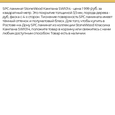
руб.
SPC ламинат StoneWood Кампана SW1014 - цена 1 999
за
квадратный метр. Это покрытие толщиной 3,5 мм, порода дерева -
дуб, фаска с 4-х сторон. Тиснение поверхность SPC ламината имеет
тёмный оттенок и полуматовый блеск. Для того, чтобы купить в
Ростове-на-Дону SPC ламинат из коллекции StoneWood Классика
Кампана SW1014, положите товар в корзину или свяжитесь с нами
любым доступным способом. Товар есть в наличии.