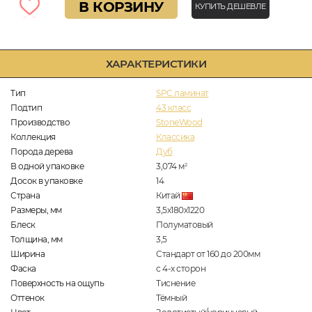
В КОРЗИНУ
КУПИТЬ ДЕШЕВЛЕ
ХАРАКТЕРИСТИКИ
Тип
SPC ламинат
Подтип
43 класс
Производство
StoneWood
Коллекция
Классика
Порода дерева
Дуб
В одной упаковке
3,074
м
2
Досок в упаковке
14
Страна
Китай
Размеры, мм
3,5х180х1220
Блеск
Полуматовый
Толщина, мм
3,5
Ширина
Стандарт от 160 до 200мм
Фаска
с 4-х сторон
Поверхность на ощупь
Тиснение
Оттенок
Тёмный