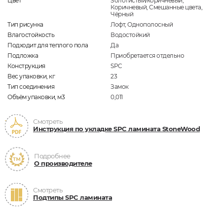
Цвет
Золотистый/коричневый,
Коричневый, Смешанные цвета,
Чёрный
Тип рисунка
Лофт, Однополосный
Влагостойкость
Водостойкий
Подходит для теплого пола
Да
Подложка
Приобретается отдельно
Конструкция
SPC
Вес упаковки, кг
23
Тип соединения
Замок
Объём упаковки, м3
0,011
Смотреть
Инструкция по укладке SPC ламината StoneWood
Подробнее
О производителе
Смотреть
Подтипы SPC ламината