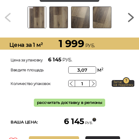
1 999
Цена за 1 м²
РУБ.
6 145
РУБ.
Цена за упаковку
м
2
Введите площадь
Запас
Количество упаковок
на подрезку
рассчитать доставку в регионы
6 145
ВАША ЦЕНА:
РУБ.