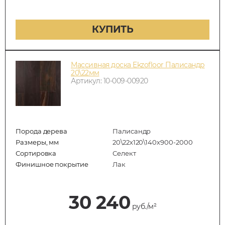
КУПИТЬ
Массивная доска Ekzofloor Палисандр
20\22мм
Артикул: 10-009-00920
Порода дерева
Палисандр
Размеры, мм
20\22х120\140х900-2000
Сортировка
Селект
Финишное покрытие
Лак
30 240
руб./м²