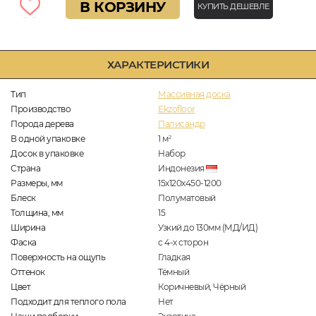
В КОРЗИНУ
КУПИТЬ ДЕШЕВЛЕ
ХАРАКТЕРИСТИКИ
Тип
Массивная доска
Производство
Ekzofloor
Порода дерева
Палисандр
В одной упаковке
1
м
2
Досок в упаковке
Набор
Страна
Индонезия
Размеры, мм
15х120х450-1200
Блеск
Полуматовый
Толщина, мм
15
Ширина
Узкий до 130мм (МД/ИД)
Фаска
с 4-х сторон
Поверхность на ощупь
Гладкая
Оттенок
Тёмный
Цвет
Коричневый, Чёрный
Подходит для теплого пола
Нет