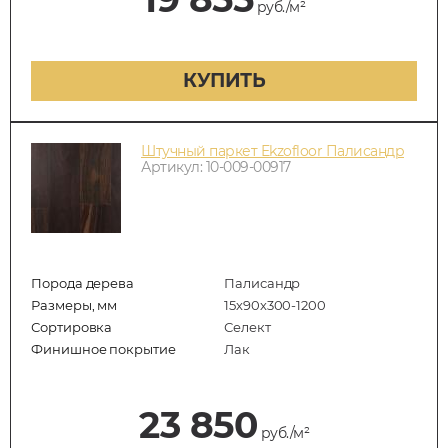
руб./м²
КУПИТЬ
Штучный паркет Ekzofloor Палисандр
Артикул: 10-009-00917
Порода дерева
Палисандр
Размеры, мм
15х90х300-1200
Сортировка
Селект
Финишное покрытие
Лак
23 850
руб./м²