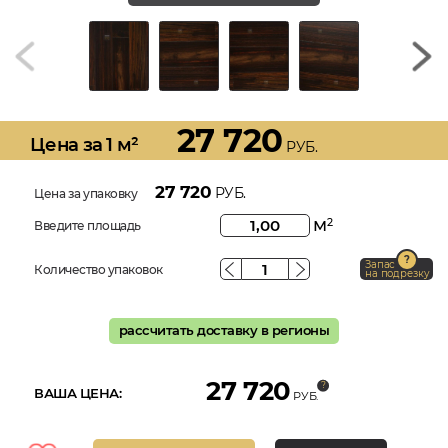
27 720
Цена за 1 м²
РУБ.
27 720
РУБ.
Цена за упаковку
м
2
Введите площадь
Запас
Количество упаковок
на подрезку
рассчитать доставку в регионы
27 720
ВАША ЦЕНА:
РУБ.