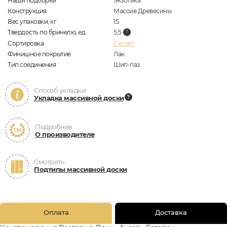
Наши подборки
Экзотика
Конструкция
Массив Древесины
Вес упаковки, кг
15
Твердость по бринелю, ед
5,5
Сортировка
Селект
Финишное покрытие
Лак
Тип соединения
Шип-паз
Способ укладки
Укладка массивной доски
Подробнее
О производителе
Смотреть
Подтипы массивной доски
Оплата
Доставка