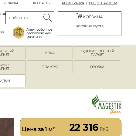
УКЛАДКА
КОНТАКТЫ
РЕГИСТРАЦИЯ
ВХОД С ПАРОЛЕМ
таж
КОРЗИНА
Корзина пуста
й
Антипробочное
ве.
расположение
магазина
УЛЬНЫЙ
ХУДОЖЕСТВЕННЫЙ
ЁЛКА
АРКЕТ
ПАРКЕТ
ЕРМО
ПЛИНТУС
ПРОБКА
АРКЕТ
ИДКИ
22 316
Цена за 1 м²
РУБ.