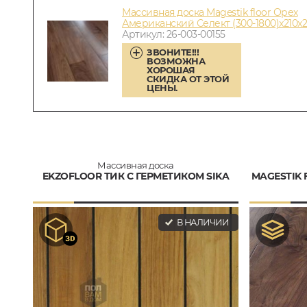
Массивная доска Magestik floor Орех
Американский Селект (300-1800)x210x
Артикул: 26-003-00155
ЗВОНИТЕ!!!
ВОЗМОЖНА
ХОРОШАЯ
СКИДКА ОТ ЭТОЙ
ЦЕНЫ.
Массивная доска
EKZOFLOOR ТИК С ГЕРМЕТИКОМ SIKA
MAGESTIK
В НАЛИЧИИ