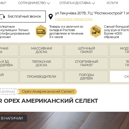
МЫ?
СОТРУДНИЧЕСТВО
ОПЛАТА И ДОСТАВКА
УСЛУГИ
ул.Текучёва 207Б ,ТЦ "Ростехнострой" 1 э
Бесплатный звонок
Написать директору
спертные
Товары из наличия со
Самый большо
нсультации. Только
склада в Ростове
шоу-рум в Росто
ртифицированный
доставляем в течение
Более 4000
рсонал
3-х часов
образцов
РНАЯ
МАССИВНАЯ
ШТУЧНЫЙ
МОД
А
ДОСКА
ПАРКЕТ
П
 И 3Д
ТЕРРАСНАЯ
СПОРТИВНЫЙ
Т
 ДЕРЕВА
ДОСКА
ПАРКЕТ
П
ЫЙ
ПОРОДЫ
ПРОИЗВОДИТЕЛИ
СК
Л
ДЕРЕВА
кзотика)
Орех Американский Селект
R ОРЕХ АМЕРИКАНСКИЙ СЕЛЕКТ
В НАЛИЧИИ