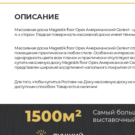
ОПИСАНИЕ
Массивная доска Magestik floor Орех Американский Селект - це
4-х сторон. Гладкая поверхность массивной доски имеет тёмны
Массивная доска Magestik floor Орех Американский Селект 
помещения практически в любом стиле. Особенно интересно с
однородность цвета всех планок и практически отсутствуют 
купить массивную доску Magestik floor Орех Американский Се
представлен широкий ассортимент напольного покрытия от пр
Для того, чтобы купить в Ростове-на-Дону массивную доску из
доступным способом. Товар есть в наличии.