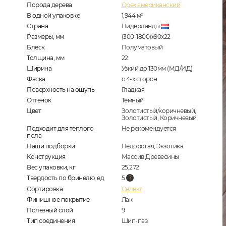
Порода дерева
Орех американский
В одной упаковке
1,944
м
2
Страна
Нидерланды
Размеры, мм
(300-1800)x90x22
Блеск
Полуматовый
Толщина, мм
22
Ширина
Узкий до 130мм (МД/ИД)
Фаска
с 4-х сторон
Поверхность на ощупь
Гладкая
Оттенок
Тёмный
Цвет
Золотистый/коричневый,
Золотистый, Коричневый
Подходит для теплого
Не рекомендуется
пола
Наши подборки
Недорогая, Экзотика
Конструкция
Массив Древесины
Вес упаковки, кг
25,272
Твердость по бринелю, ед
5
Сортировка
Селект
Финишное покрытие
Лак
Полезный слой
9
Тип соединения
Шип-паз