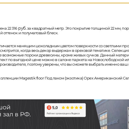
руб.
на 22 316
за квадратный метр. Это покрытие толщиной 22 мм, поро
й оттенок и полуматовый блеск.
отличается манящим шоколадным цветом поверхности со светлыми про
мотрится, когда весь декор выдержан в ореховой тематике. Селекция
все возможные пороки древесины, кроме живых сучков. Данный матери
лект по выгодной цене можно в салоне паркета на Новослободской ил
оизводителя, поэтому уверены, что вы сможете выбрать именно ваш 
 коллекции Magestik floor Под лаком (экзотика) Орех Американский С