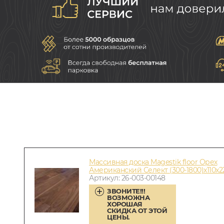
Массивная доска Magestik floor Орех
Американский Селект (300-1800)x110x
Артикул: 26-003-00148
ЗВОНИТЕ!!!
ВОЗМОЖНА
ХОРОШАЯ
СКИДКА ОТ ЭТОЙ
ЦЕНЫ.