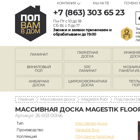
КОМПАНИЯ
МЫ НА ТВ
ПОЧЕМУ 
+7 (863) 303 65 23
Пн-Пт с 10 до 18
Сб-Вс с 11 до 17
Эк
Звонки и заявки принимаем и
ко
обрабатываем до 19:00
се
пе
ПАРКЕТНАЯ
ИНЖЕНЕ
ЛАМИНАТ
ДОСКА
ДОСК
ВИНИЛОВЫЙ
SPC
МОЗАИКА
ПОЛ
ЛАМИНАТ
ПАНЕЛИ ИЗ
АМБАРНАЯ
ШИРОКОФОРМАТНАЯ
ТЕПЛ
ДОСКА
ДОСКА
ПО
Главная
Массивная доска
Magestik floor
Под лаком (э
МАССИВНАЯ ДОСКА MAGESTIK FLOO
Артикул: 26-003-00146
Тип
Массивная доска
Производство
Magestik floor
Коллекция
Под лаком (экзотика)