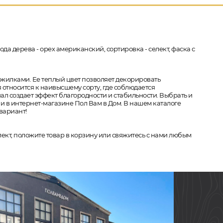
да дерева - орех американский, сортировка - селект, фаска с
жилками. Ее теплый цвет позволяет декорировать
 относится к наивысшему сорту, где соблюдается
ал создает эффект благородности и стабильности. Выбрать и
и в интернет-магазине Пол Вам в Дом. В нашем каталоге
вариант!
елект, положите товар в корзину или свяжитесь с нами любым