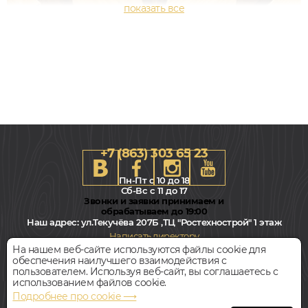
+7 (863) 303 65 23
Пн-Пт с 10 до 18
Сб-Вс с 11 до 17
Звонки и заявки принимаем и
обрабатываем до 19:00
Наш адрес:
ул.Текучёва 207Б ,ТЦ "Ростехнострой" 1 этаж
600x600, 15мм
Написать директору
Клён, Орех, Геометрический, Натур, Масло
На нашем веб-сайте используются файлы cookie для
обеспечения наилучшего взаимодействия с
Всегда свободная парковка
пользователем. Используя веб-сайт, вы соглашаетесь с
Звоните
Цена за 1 м²
использованием файлов cookie.
Подробнее про cookie ⟶
© Интернет-магазин Polvamvdom.ru 2011-2026. Все права
БЫСТРЫЙ ЗАКАЗ
КУПИТЬ
защищены.