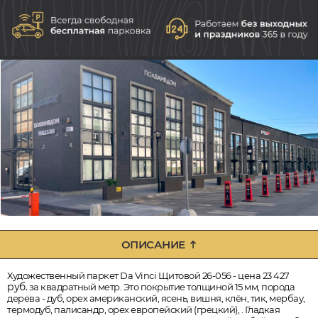
ОПИСАНИЕ
Художественный паркет Da Vinci Щитовой 26-056 - цена 23 427
руб.
за квадратный метр. Это покрытие толщиной 15 мм, порода
дерева - дуб, орех американский, ясень, вишня, клён, тик, мербау,
термодуб, палисандр, орех европейский (грецкий), . Гладкая