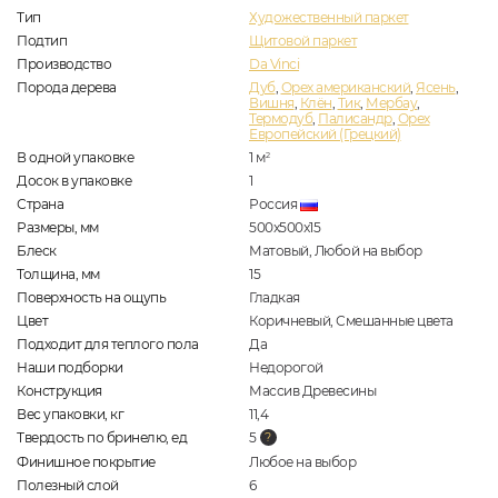
Тип
Художественный паркет
Подтип
Щитовой паркет
Производство
Da Vinci
Порода дерева
Дуб
,
Орех американский
,
Ясень
,
Вишня
,
Клён
,
Тик
,
Мербау
,
Термодуб
,
Палисандр
,
Орех
Европейский (Грецкий)
В одной упаковке
1
м
2
Досок в упаковке
1
Страна
Россия
Размеры, мм
500x500x15
Блеск
Матовый, Любой на выбор
Толщина, мм
15
Поверхность на ощупь
Гладкая
Цвет
Коричневый, Смешанные цвета
Подходит для теплого пола
Да
Наши подборки
Недорогой
Конструкция
Массив Древесины
Вес упаковки, кг
11,4
Твердость по бринелю, ед
5
Финишное покрытие
Любое на выбор
Полезный слой
6