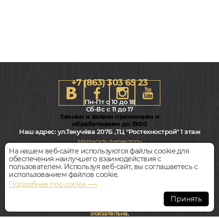
+7 (863) 303 65 23
Пн-Пт с 10 до 18
Сб-Вс с 11 до 17
Звонки и заявки принимаем и
обрабатываем до 19:00
Наш адрес:
ул.Текучёва 207Б ,ТЦ "Ростехнострой" 1 этаж
Написать директору
На нашем веб-сайте используются файлы cookie для
обеспечения наилучшего взаимодействия с
Всегда свободная парковка
пользователем. Используя веб-сайт, вы соглашаетесь с
использованием файлов cookie.
Подробнее про cookie ⟶
© Интернет-магазин Polvamvdom.ru 2011-2026. Все права
защищены.
Принять
При копировании материалов прямая ссылка на сайт
обязательна
.