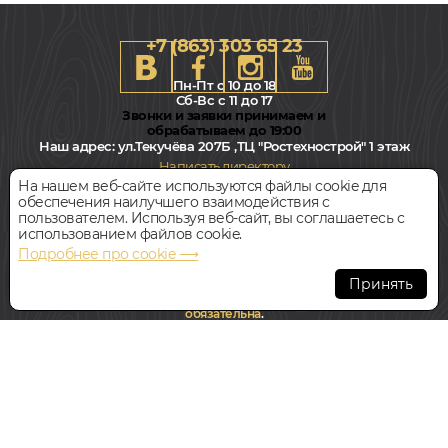
+7 (863) 303 65 23
Пн-Пт с 10 до 18
Сб-Вс с 11 до 17
Звонки и заявки принимаем и
обрабатываем до 19:00
Наш адрес:
ул.Текучёва 207Б ,ТЦ "Ростехнострой" 1 этаж
Написать директору
На нашем веб-сайте используются файлы cookie для
обеспечения наилучшего взаимодействия с
Всегда свободная парковка
пользователем. Используя веб-сайт, вы соглашаетесь с
использованием файлов cookie.
Подробнее про cookie ⟶
© Интернет-магазин Polvamvdom.ru 2011-2026. Все права
защищены.
Принять
При копировании материалов прямая ссылка на сайт
обязательна
.
НАШ ПАРТНЁР