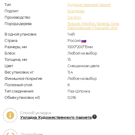
Тип
Художественный паркет
Подтип
Бордюры
Производство
Da Vinci
Порода дерева
Вишня
,
Мербау
,
Берёза
,
Орех
Европейский (Грецкий)
,
Ипе
В одной упаковке
1
м/п
Страна
Россия
Размеры, мм
1000*200*15мм
Блеск
Любой на выбор
Толщина, мм
15
Цвет
Смешанные цвета
Вес упаковки, кг
11,4
Финишное покрытие
Любое на выбор
Полезный слой
6
Тип соединения
Паз-Шпонка
Объём упаковки, м3
0,016
Способ укладки
Укладка Художественного паркета
Подробнее