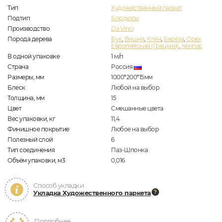
Тип
Художественный паркет
Подтип
Бордюры
Производство
Da Vinci
Порода дерева
Бук
,
Вишня
,
Клён
,
Берёза
,
Орех
Европейский (Грецкий)
,
Кемпас
В одной упаковке
1
м/п
Страна
Россия
Размеры, мм
1000*200*15мм
Блеск
Любой на выбор
Толщина, мм
15
Цвет
Смешанные цвета
Вес упаковки, кг
11,4
Финишное покрытие
Любое на выбор
Полезный слой
6
Тип соединения
Паз-Шпонка
Объём упаковки, м3
0,016
Способ укладки
Укладка Художественного паркета
Подробнее