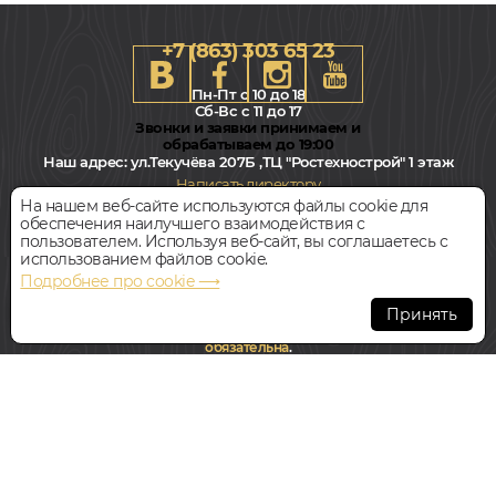
+7 (863) 303 65 23
Пн-Пт с 10 до 18
Сб-Вс с 11 до 17
Звонки и заявки принимаем и
обрабатываем до 19:00
Наш адрес:
ул.Текучёва 207Б ,ТЦ "Ростехнострой" 1 этаж
Написать директору
На нашем веб-сайте используются файлы cookie для
обеспечения наилучшего взаимодействия с
Всегда свободная парковка
пользователем. Используя веб-сайт, вы соглашаетесь с
использованием файлов cookie.
Подробнее про cookie ⟶
© Интернет-магазин Polvamvdom.ru 2011-2026. Все права
защищены.
Принять
При копировании материалов прямая ссылка на сайт
обязательна
.
НАШ ПАРТНЁР