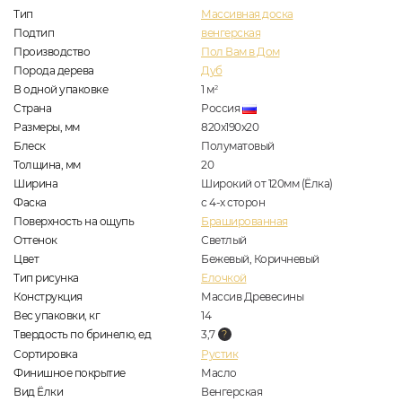
Тип
Массивная доска
Подтип
венгерская
Производство
Пол Вам в Дом
Порода дерева
Дуб
В одной упаковке
1
м
2
Страна
Россия
Размеры, мм
820x190x20
Блеск
Полуматовый
Толщина, мм
20
Ширина
Широкий от 120мм (Ёлка)
Фаска
с 4-х сторон
Поверхность на ощупь
Брашированная
Оттенок
Светлый
Цвет
Бежевый, Коричневый
Тип рисунка
Елочкой
Конструкция
Массив Древесины
Вес упаковки, кг
14
Твердость по бринелю, ед
3,7
Сортировка
Рустик
Финишное покрытие
Масло
Вид Ёлки
Венгерская