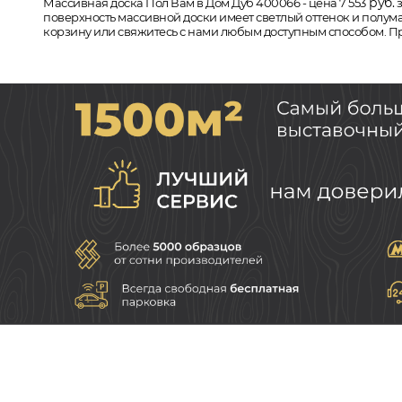
руб.
Массивная доска Пол Вам в Дом Дуб 400066 - цена 7 553
з
поверхность массивной доски имеет светлый оттенок и полума
корзину или свяжитесь с нами любым доступным способом. При