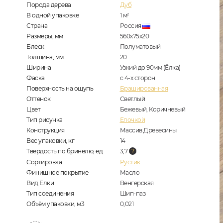
Порода дерева
Дуб
В одной упаковке
1
м
2
Страна
Россия
Размеры, мм
560x75x20
Блеск
Полуматовый
Толщина, мм
20
Ширина
Узкий до 90мм (Ёлка)
Фаска
с 4-х сторон
Поверхность на ощупь
Брашированная
Оттенок
Светлый
Цвет
Бежевый, Коричневый
Тип рисунка
Елочкой
Конструкция
Массив Древесины
Вес упаковки, кг
14
Твердость по бринелю, ед
3,7
Сортировка
Рустик
Финишное покрытие
Масло
Вид Ёлки
Венгерская
Тип соединения
Шип-паз
Объём упаковки, м3
0,021