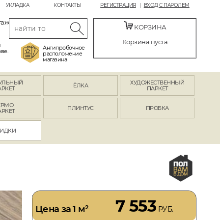
УКЛАДКА
КОНТАКТЫ
РЕГИСТРАЦИЯ
ВХОД С ПАРОЛЕМ
таж
КОРЗИНА
Корзина пуста
й
Антипробочное
ве.
расположение
магазина
УЛЬНЫЙ
ХУДОЖЕСТВЕННЫЙ
ЁЛКА
АРКЕТ
ПАРКЕТ
ЕРМО
ПЛИНТУС
ПРОБКА
АРКЕТ
ИДКИ
7 553
Цена за 1 м²
РУБ.