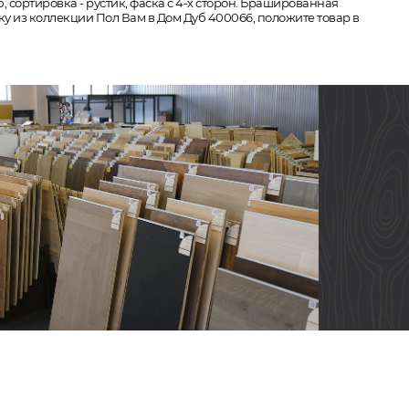
, сортировка - рустик, фаска с 4-х сторон. Брашированная
ску из коллекции Пол Вам в Дом Дуб 400066, положите товар в