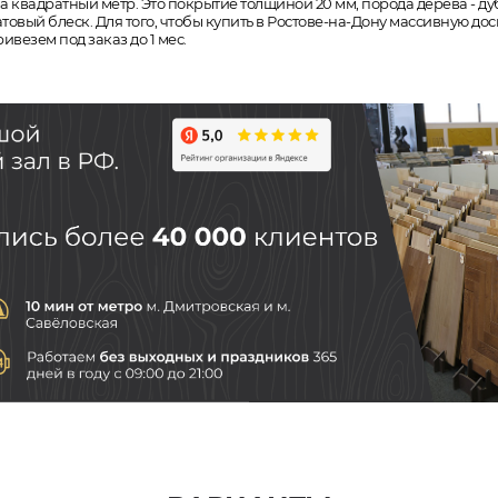
а квадратный метр. Это покрытие толщиной 20 мм, порода дерева - дуб
товый блеск. Для того, чтобы купить в Ростове-на-Дону массивную до
везем под заказ до 1 мес.