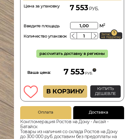
Цена за упаковку
7 553
РУБ.
м
2
Введите площадь
Запас
Количество упаковок
на подрезку
рассчитать доставку в регионы
7 553
Ваша цена:
РУБ.
КУПИТЬ
В КОРЗИНУ
ДЕШЕВЛЕ
Оплата
Доставка
Конгломерация Ростов на Дону - Аксай -
Батайск
Товары из наличия со склада Ростов на Дону
до 300 000 руб. доставим без предоплаты на