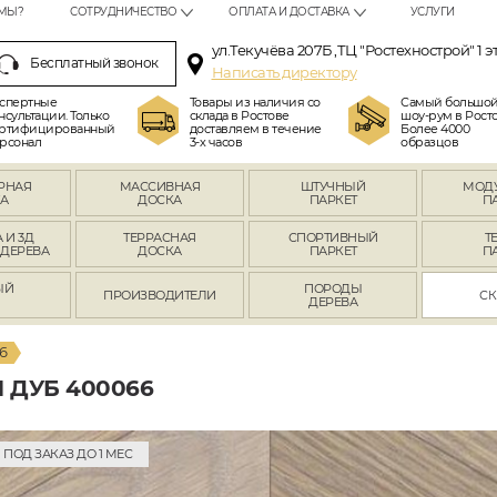
МЫ?
СОТРУДНИЧЕСТВО
ОПЛАТА И ДОСТАВКА
УСЛУГИ
ул.Текучёва 207Б ,ТЦ "Ростехнострой" 1 э
Бесплатный звонок
Написать директору
спертные
Товары из наличия со
Самый большо
нсультации. Только
склада в Ростове
шоу-рум в Росто
ртифицированный
доставляем в течение
Более 4000
рсонал
3-х часов
образцов
РНАЯ
МАССИВНАЯ
ШТУЧНЫЙ
МОД
А
ДОСКА
ПАРКЕТ
П
 И 3Д
ТЕРРАСНАЯ
СПОРТИВНЫЙ
Т
 ДЕРЕВА
ДОСКА
ПАРКЕТ
П
ЫЙ
ПОРОДЫ
ПРОИЗВОДИТЕЛИ
СК
Л
ДЕРЕВА
6
 ДУБ 400066
ПОД ЗАКАЗ ДО 1 МЕС