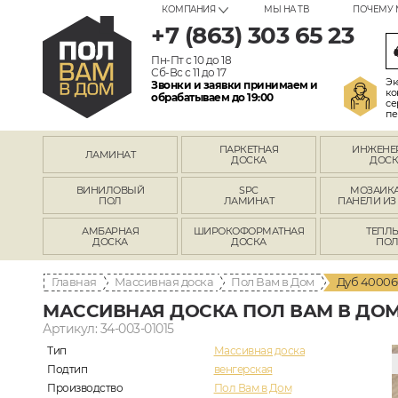
КОМПАНИЯ
МЫ НА ТВ
ПОЧЕМУ 
+7 (863) 303 65 23
Пн-Пт с 10 до 18
Сб-Вс с 11 до 17
Эк
Звонки и заявки принимаем и
ко
обрабатываем до 19:00
се
пе
ПАРКЕТНАЯ
ИНЖЕНЕ
ЛАМИНАТ
ДОСКА
ДОСК
ВИНИЛОВЫЙ
SPC
МОЗАИКА
ПОЛ
ЛАМИНАТ
ПАНЕЛИ ИЗ
АМБАРНАЯ
ШИРОКОФОРМАТНАЯ
ТЕПЛ
ДОСКА
ДОСКА
ПО
Главная
Массивная доска
Пол Вам в Дом
Дуб 40006
МАССИВНАЯ ДОСКА ПОЛ ВАМ В ДОМ
Артикул: 34-003-01015
Тип
Массивная доска
Подтип
венгерская
Производство
Пол Вам в Дом