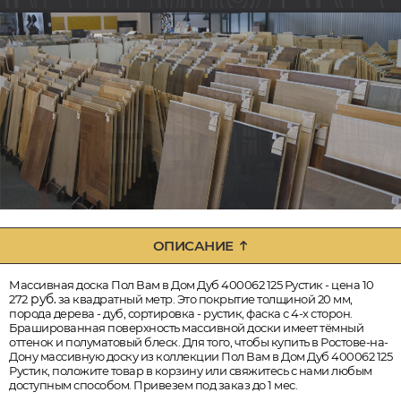
ОПИСАНИЕ
Массивная доска Пол Вам в Дом Дуб 400062 125 Рустик - цена 10
руб.
272
за квадратный метр. Это покрытие толщиной 20 мм,
порода дерева - дуб, сортировка - рустик, фаска с 4-х сторон.
Брашированная поверхность массивной доски имеет тёмный
оттенок и полуматовый блеск. Для того, чтобы купить в Ростове-на-
Дону массивную доску из коллекции Пол Вам в Дом Дуб 400062 125
Рустик, положите товар в корзину или свяжитесь с нами любым
доступным способом. Привезем под заказ до 1 мес.