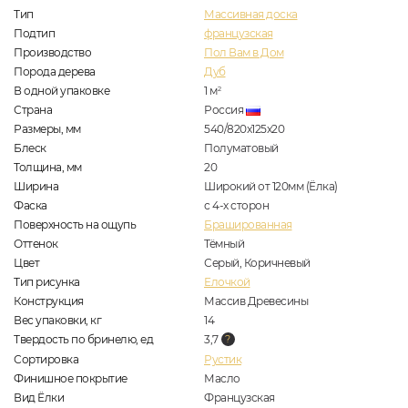
Тип
Массивная доска
Подтип
французская
Производство
Пол Вам в Дом
Порода дерева
Дуб
В одной упаковке
1
м
2
Страна
Россия
Размеры, мм
540/820x125x20
Блеск
Полуматовый
Толщина, мм
20
Ширина
Широкий от 120мм (Ёлка)
Фаска
с 4-х сторон
Поверхность на ощупь
Брашированная
Оттенок
Тёмный
Цвет
Серый, Коричневый
Тип рисунка
Елочкой
Конструкция
Массив Древесины
Вес упаковки, кг
14
Твердость по бринелю, ед
3,7
Сортировка
Рустик
Финишное покрытие
Масло
Вид Ёлки
Французская