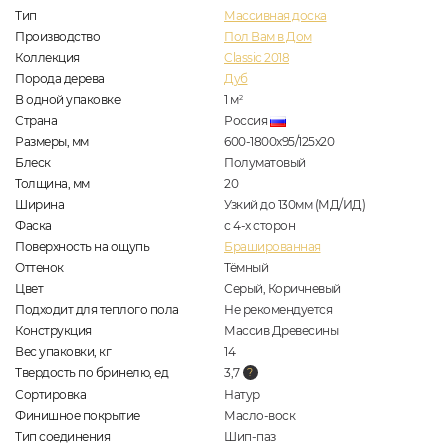
Тип
Массивная доска
Производство
Пол Вам в Дом
Коллекция
Classic 2018
Порода дерева
Дуб
В одной упаковке
1
м
2
Страна
Россия
Размеры, мм
600-1800x95/125x20
Блеск
Полуматовый
Толщина, мм
20
Ширина
Узкий до 130мм (МД/ИД)
Фаска
с 4-х сторон
Поверхность на ощупь
Брашированная
Оттенок
Тёмный
Цвет
Серый, Коричневый
Подходит для теплого пола
Не рекомендуется
Конструкция
Массив Древесины
Вес упаковки, кг
14
Твердость по бринелю, ед
3,7
Сортировка
Натур
Финишное покрытие
Масло-воск
Тип соединения
Шип-паз