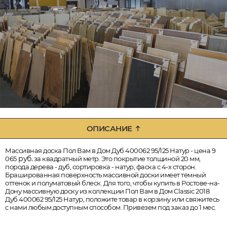
ОПИСАНИЕ
Массивная доска Пол Вам в Дом Дуб 400062 95/125 Натур - цена 9
руб.
065
за квадратный метр. Это покрытие толщиной 20 мм,
порода дерева - дуб, сортировка - натур, фаска с 4-х сторон.
Брашированная поверхность массивной доски имеет тёмный
оттенок и полуматовый блеск. Для того, чтобы купить в Ростове-на-
Дону массивную доску из коллекции Пол Вам в Дом Classic 2018
Дуб 400062 95/125 Натур, положите товар в корзину или свяжитесь
с нами любым доступным способом. Привезем под заказ до 1 мес.