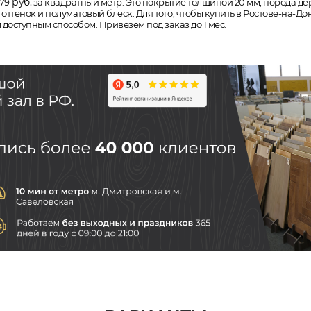
руб.
179
за квадратный метр. Это покрытие толщиной 20 мм, порода дерев
тенок и полуматовый блеск. Для того, чтобы купить в Ростове-на-До
 доступным способом. Привезем под заказ до 1 мес.