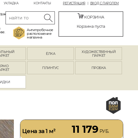
УКЛАДКА
КОНТАКТЫ
РЕГИСТРАЦИЯ
ВХОД С ПАРОЛЕМ
таж
КОРЗИНА
Корзина пуста
й
Антипробочное
ве.
расположение
магазина
УЛЬНЫЙ
ХУДОЖЕСТВЕННЫЙ
ЁЛКА
АРКЕТ
ПАРКЕТ
ЕРМО
ПЛИНТУС
ПРОБКА
АРКЕТ
ИДКИ
11 179
Цена за 1 м²
РУБ.