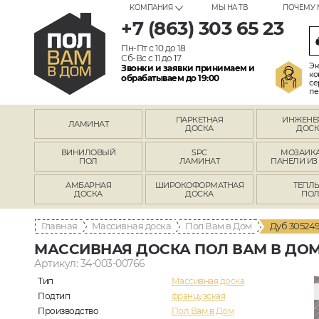
КОМПАНИЯ
МЫ НА ТВ
ПОЧЕМУ 
+7 (863) 303 65 23
Пн-Пт с 10 до 18
Сб-Вс с 11 до 17
Эк
Звонки и заявки принимаем и
ко
обрабатываем до 19:00
се
пе
ПАРКЕТНАЯ
ИНЖЕНЕ
ЛАМИНАТ
ДОСКА
ДОСК
ВИНИЛОВЫЙ
SPC
МОЗАИКА
ПОЛ
ЛАМИНАТ
ПАНЕЛИ ИЗ
АМБАРНАЯ
ШИРОКОФОРМАТНАЯ
ТЕПЛ
ДОСКА
ДОСКА
ПО
Главная
Массивная доска
Пол Вам в Дом
Дуб 305249
МАССИВНАЯ ДОСКА ПОЛ ВАМ В ДОМ 
Артикул: 34-003-00766
Тип
Массивная доска
Подтип
французская
Производство
Пол Вам в Дом