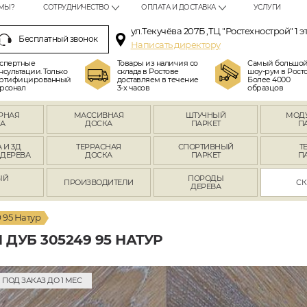
МЫ?
СОТРУДНИЧЕСТВО
ОПЛАТА И ДОСТАВКА
УСЛУГИ
ул.Текучёва 207Б ,ТЦ "Ростехнострой" 1 э
Бесплатный звонок
Написать директору
спертные
Товары из наличия со
Самый большо
нсультации. Только
склада в Ростове
шоу-рум в Росто
ртифицированный
доставляем в течение
Более 4000
рсонал
3-х часов
образцов
РНАЯ
МАССИВНАЯ
ШТУЧНЫЙ
МОД
А
ДОСКА
ПАРКЕТ
П
 И 3Д
ТЕРРАСНАЯ
СПОРТИВНЫЙ
Т
 ДЕРЕВА
ДОСКА
ПАРКЕТ
П
ЫЙ
ПОРОДЫ
ПРОИЗВОДИТЕЛИ
СК
Л
ДЕРЕВА
 95 Натур
ДУБ 305249 95 НАТУР
ПОД ЗАКАЗ ДО 1 МЕС