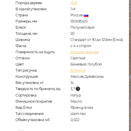
Порода дерева
Дуб
В одной упаковке
1
м
2
Страна
Россия
Размеры, мм
550x95x20
Блеск
Полуматовый
Толщина, мм
20
Ширина
Стандарт от 90 до 120мм (Ёлка)
Фаска
с 4-х сторон
Поверхность на ощупь
Брашированная
Оттенок
Светлый
Цвет
Бежевый, Голубой
Тип рисунка
Елочкой
Конструкция
Массив Древесины
Вес упаковки, кг
14
Твердость по бринелю, ед
3,7
Сортировка
Натур
Финишное покрытие
Масло
Вид Ёлки
Французская
Тип соединения
Шип-паз
Объём упаковки, м3
0,022