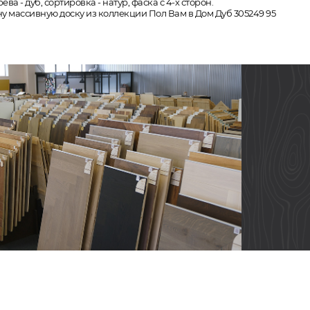
а - дуб, сортировка - натур, фаска с 4-х сторон.
ну массивную доску из коллекции Пол Вам в Дом Дуб 305249 95