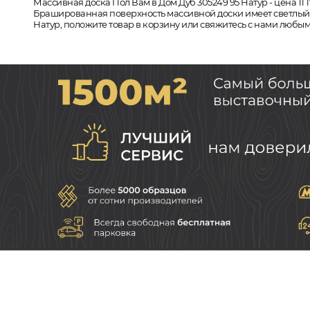
Массивная доска Пол Вам в Дом Дуб 305249 95 Натур - цена 11 
Брашированная поверхность массивной доски имеет светлый от
Натур, положите товар в корзину или свяжитесь с нами любым