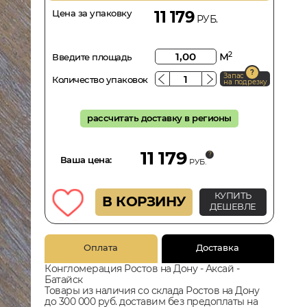
Цена за упаковку
11 179
РУБ.
м
2
Введите площадь
Запас
Количество упаковок
на подрезку
рассчитать доставку в регионы
11 179
Ваша цена:
РУБ.
КУПИТЬ
В КОРЗИНУ
ДЕШЕВЛЕ
Оплата
Доставка
Конгломерация Ростов на Дону - Аксай -
Батайск
Товары из наличия со склада Ростов на Дону
до 300 000 руб. доставим без предоплаты на