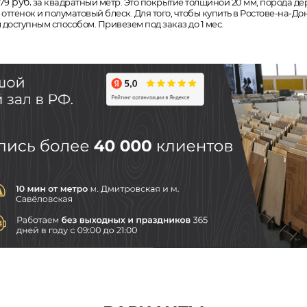
руб.
179
за квадратный метр. Это покрытие толщиной 20 мм, порода дерев
тенок и полуматовый блеск. Для того, чтобы купить в Ростове-на-До
 доступным способом. Привезем под заказ до 1 мес.