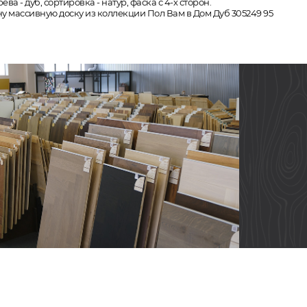
а - дуб, сортировка - натур, фаска с 4-х сторон.
ну массивную доску из коллекции Пол Вам в Дом Дуб 305249 95