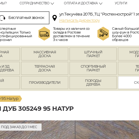
МЫ?
СОТРУДНИЧЕСТВО
ОПЛАТА И ДОСТАВКА
УСЛУГИ
ул.Текучёва 207Б ,ТЦ "Ростехнострой" 1 э
Бесплатный звонок
Написать директору
спертные
Товары из наличия со
Самый большо
нсультации. Только
склада в Ростове
шоу-рум в Росто
ртифицированный
доставляем в течение
Более 4000
рсонал
3-х часов
образцов
РНАЯ
МАССИВНАЯ
ШТУЧНЫЙ
МОД
А
ДОСКА
ПАРКЕТ
П
 И 3Д
ТЕРРАСНАЯ
СПОРТИВНЫЙ
Т
 ДЕРЕВА
ДОСКА
ПАРКЕТ
П
ЫЙ
ПОРОДЫ
ПРОИЗВОДИТЕЛИ
СК
Л
ДЕРЕВА
 95 Натур
ДУБ 305249 95 НАТУР
ПОД ЗАКАЗ ДО 1 МЕС