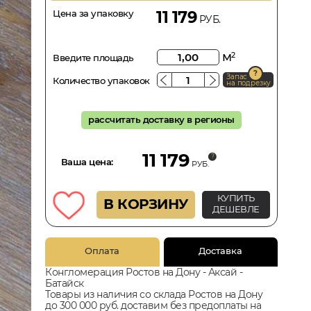
Цена за упаковку
11 179
РУБ.
м
2
Введите площадь
Запас
Количество упаковок
на подрезку
рассчитать доставку в регионы
11 179
Ваша цена:
РУБ.
КУПИТЬ
В КОРЗИНУ
ДЕШЕВЛЕ
Оплата
Доставка
Конгломерация Ростов на Дону - Аксай -
Батайск
Товары из наличия со склада Ростов на Дону
до 300 000 руб. доставим без предоплаты на