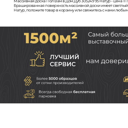
Массивная доска Пол Вам в Дом Дуб 305249 95 Натур - цена 11 
Брашированная поверхность массивной доски имеет светлый от
Натур, положите товар в корзину или свяжитесь с нами любым