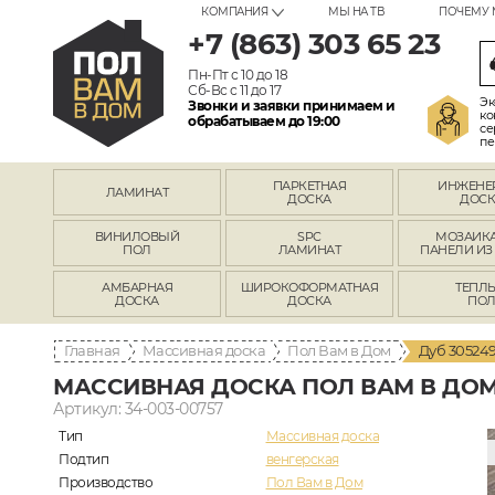
КОМПАНИЯ
МЫ НА ТВ
ПОЧЕМУ 
+7 (863) 303 65 23
Пн-Пт с 10 до 18
Сб-Вс с 11 до 17
Эк
Звонки и заявки принимаем и
ко
обрабатываем до 19:00
се
пе
ПАРКЕТНАЯ
ИНЖЕНЕ
ЛАМИНАТ
ДОСКА
ДОСК
ВИНИЛОВЫЙ
SPC
МОЗАИКА
ПОЛ
ЛАМИНАТ
ПАНЕЛИ ИЗ
АМБАРНАЯ
ШИРОКОФОРМАТНАЯ
ТЕПЛ
ДОСКА
ДОСКА
ПО
Главная
Массивная доска
Пол Вам в Дом
Дуб 305249
МАССИВНАЯ ДОСКА ПОЛ ВАМ В ДОМ 
Артикул: 34-003-00757
Тип
Массивная доска
Подтип
венгерская
Производство
Пол Вам в Дом