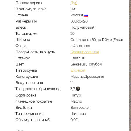
Порода дерева
Дуб
В одной упаковке
1
м
2
Страна
Россия
Размеры, мм
560x95x20
Блеск
Полуматовый
Толщина, мм
20
Ширина
Стандарт от 90 до 120мм (Ёлка)
Фаска
с 4-х сторон
Поверхность на ощупь
Брашированная
Оттенок
Светлый
Цвет
Бежевый, Голубой
Тип рисунка
Елочкой
Конструкция
Массив Древесины
Вес упаковки, кг
14
Твердость по бринелю, ед
3,7
Сортировка
Натур
Финишное покрытие
Масло
Вид Ёлки
Венгерская
Тип соединения
Шип-паз
Объём упаковки, м3
0,021