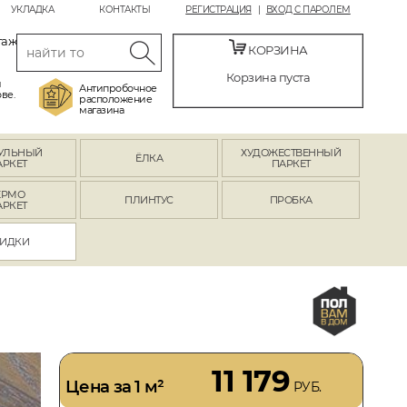
УКЛАДКА
КОНТАКТЫ
РЕГИСТРАЦИЯ
ВХОД С ПАРОЛЕМ
таж
КОРЗИНА
Корзина пуста
й
Антипробочное
ве.
расположение
магазина
УЛЬНЫЙ
ХУДОЖЕСТВЕННЫЙ
ЁЛКА
АРКЕТ
ПАРКЕТ
ЕРМО
ПЛИНТУС
ПРОБКА
АРКЕТ
ИДКИ
11 179
Цена за 1 м²
РУБ.