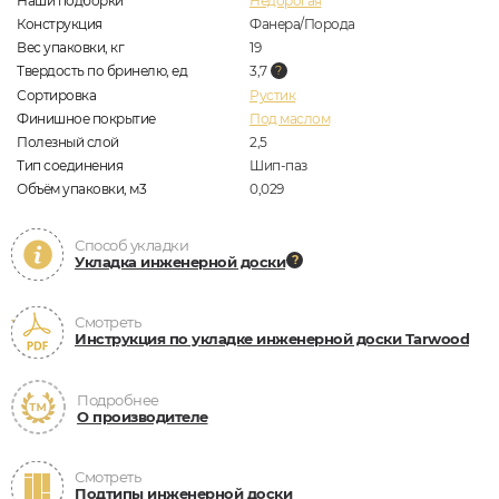
Наши подборки
Недорогая
Конструкция
Фанера/Порода
Вес упаковки, кг
19
Твердость по бринелю, ед
3,7
Сортировка
Рустик
Финишное покрытие
Под маслом
Полезный слой
2,5
Тип соединения
Шип-паз
Объём упаковки, м3
0,029
Способ укладки
Укладка инженерной доски
Смотреть
Инструкция по укладке инженерной доски Tarwood
Подробнее
О производителе
Смотреть
Подтипы инженерной доски