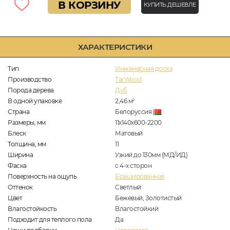
В КОРЗИНУ
КУПИТЬ ДЕШЕВЛЕ
ХАРАКТЕРИСТИКИ
Тип
Инженерная доска
Производство
TarWood
Порода дерева
Дуб
В одной упаковке
2,46
м
2
Страна
Белоруссия
Размеры, мм
11х140х600-2200
Блеск
Матовый
Толщина, мм
11
Ширина
Узкий до 130мм (МД/ИД)
Фаска
с 4-х сторон
Поверхность на ощупь
Брашированная
Оттенок
Светлый
Цвет
Бежевый, Золотистый
Влагостойкость
Влагостойкий
Подходит для теплого пола
Да