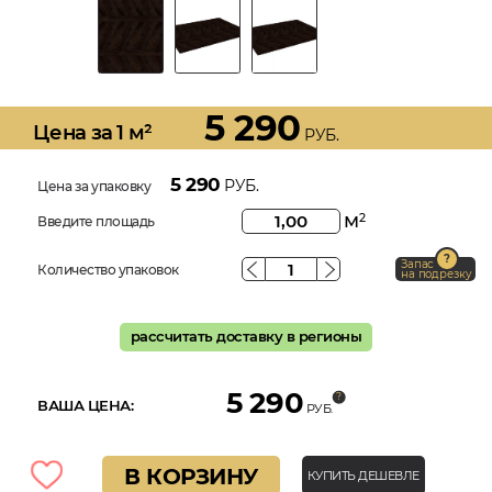
5 290
Цена за 1 м²
РУБ.
5 290
РУБ.
Цена за упаковку
м
2
Введите площадь
Запас
Количество упаковок
на подрезку
рассчитать доставку в регионы
5 290
ВАША ЦЕНА:
РУБ.
В КОРЗИНУ
КУПИТЬ ДЕШЕВЛЕ