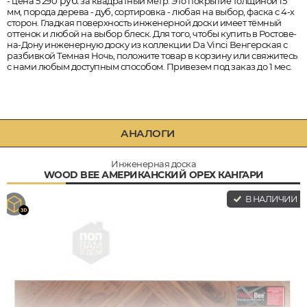
руб.
- цена 5 290
за квадратный метр. Это покрытие толщиной 15
мм, порода дерева - дуб, сортировка - любая на выбор, фаска с 4-х
сторон. Гладкая поверхность инженерной доски имеет тёмный
оттенок и любой на выбор блеск. Для того, чтобы купить в Ростове-
на-Дону инженерную доску из коллекции Da Vinci Венгерская с
разбивкой Темная Ночь, положите товар в корзину или свяжитесь
с нами любым доступным способом. Привезем под заказ до 1 мес.
АНАЛОГИ
Инженерная доска
WOOD BEE АМЕРИКАНСКИЙ ОРЕХ КАНГАРИ
В НАЛИЧИИ