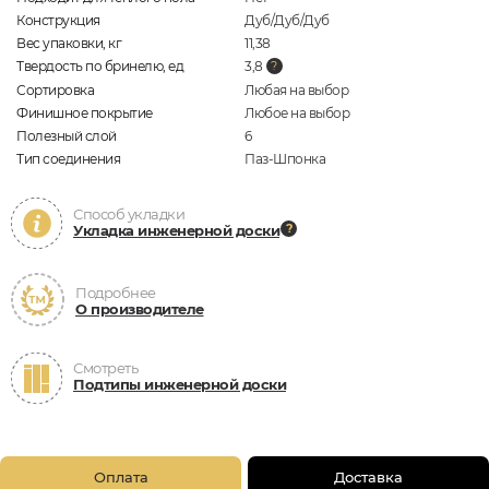
Конструкция
Дуб/Дуб/Дуб
Вес упаковки, кг
11,38
Твердость по бринелю, ед
3,8
Сортировка
Любая на выбор
Финишное покрытие
Любое на выбор
Полезный слой
6
Тип соединения
Паз-Шпонка
Способ укладки
Укладка инженерной доски
Подробнее
О производителе
Смотреть
Подтипы инженерной доски
Оплата
Доставка