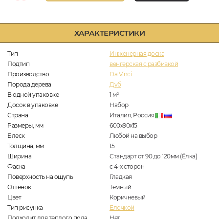
ХАРАКТЕРИСТИКИ
Тип
Инженерная доска
Подтип
венгерская с разбивкой
Производство
Da Vinci
Порода дерева
Дуб
В одной упаковке
1
м
2
Досок в упаковке
Набор
Страна
Италия, Россия
Размеры, мм
600x90x15
Блеск
Любой на выбор
Толщина, мм
15
Ширина
Стандарт от 90 до 120мм (Ёлка)
Фаска
с 4-х сторон
Поверхность на ощупь
Гладкая
Оттенок
Тёмный
Цвет
Коричневый
Тип рисунка
Елочкой
Подходит для теплого пола
Нет