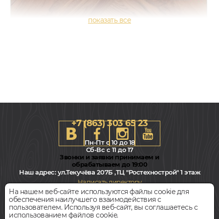
+7 (863) 303 65 23
Пн-Пт с 10 до 18
Сб-Вс с 11 до 17
Звонки и заявки принимаем и
обрабатываем до 19:00
Наш адрес:
ул.Текучёва 207Б ,ТЦ "Ростехнострой" 1 этаж
92x600, 12мм
Написать директору
Орех американский, Елка Английская, Елочкой, Влагостойкий,
На нашем веб-сайте используются файлы cookie для
Смешанная
обеспечения наилучшего взаимодействия с
Всегда свободная парковка
пользователем. Используя веб-сайт, вы соглашаетесь с
5 475
руб.
Цена за 1 м²
использованием файлов cookie.