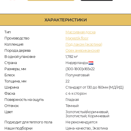
ХАРАКТЕРИСТИКИ
Тип
Массивная доска
Производство
Magestik floor
Коллекция
Под лаком (экзотика)
Порода дерева
Орех американский
В одной упаковке
1,782
м
2
Страна
Нидерланды
Размеры, мм
(300-1800)x165x22
Блеск
Полуматовый
Толщина, мм
22
Ширина
Стандарт от 130 до 160мм (МД/ИД)
Фаска
с 4-х сторон
Поверхность на ощупь
Гладкая
Оттенок
Тёмный
Цвет
Золотистый/коричневый,
Золотистый, Коричневый
Подходит для теплого пола
Не рекомендуется
Наши подборки
Цена-качество, Экзотика