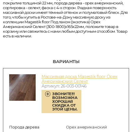
покрытие толщиной 22 мм, порода дерева - орех американский,
сортировка - селект, фаска с 4-х сторон. Гладкая поверхность
массивной доски имеет тёмный оттенок и полуматовый блеск. Для
того, чтобы купить в Ростове-на-Дону массивную доску из
коллекции Magestik floor Под лаком (экзотика) Орех
Американский Селект (300-1800)x165x22мм, положите товар в
корзину или свяжитесь с нами любым доступным способом. Товар
есть в наличии.
ВАРИАНТЫ
Массивная доска Magestik floor Орех
Американский Селект
Артикул: 26-003-00146
ЗВОНИТЕ!!!
ВОЗМОЖНА
ХОРОШАЯ
СКИДКА ОТ
ЭТОЙ ЦЕНЫ.
Порода дерева
Орех американский