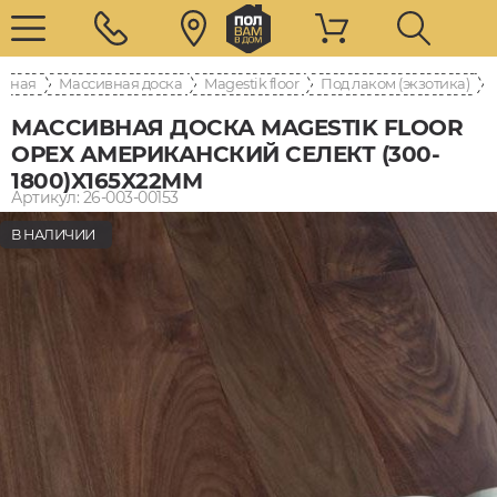
авная
Массивная доска
Magestik floor
Под лаком (экзотика)
МАССИВНАЯ ДОСКА MAGESTIK FLOOR
ОРЕХ АМЕРИКАНСКИЙ СЕЛЕКТ (300-
1800)X165X22ММ
Артикул: 26-003-00153
В НАЛИЧИИ