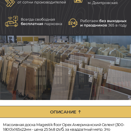
ОПИСАНИЕ
Массивная доска Magestik floor Орех Американский Селект (300-
руб.
1800)x165x22мм - цена 25 548
за квадратный метр. Это