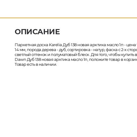
ОПИСАНИЕ
Паркетная доска Karelia Дуб 138 новая арктика масло 1п - цена 
14 мм, порода дерева - дуб, сортировка - натур, фаска с 2-х 
светлый оттенок и полуматовый блеск. Для того, чтобы купить 
Dawn Дуб 138 новая арктика масло 1п, положите товар в корз
Товар есть в наличии.