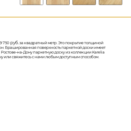
руб.
9 750
за квадратный метр. Это покрытие толщиной
сторон. Брашированная поверхность паркетной доски имеет
в Ростове-на-Дону паркетную доску из коллекции Karelia
ину или свяжитесь с нами любым доступным способом.