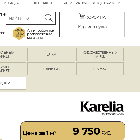
УКЛАДКА
КОНТАКТЫ
РЕГИСТРАЦИЯ
ВХОД С ПАРОЛЕМ
таж
КОРЗИНА
Корзина пуста
й
Антипробочное
ве.
расположение
магазина
УЛЬНЫЙ
ХУДОЖЕСТВЕННЫЙ
ЁЛКА
АРКЕТ
ПАРКЕТ
ЕРМО
ПЛИНТУС
ПРОБКА
АРКЕТ
ИДКИ
9 750
Цена за 1 м²
РУБ.