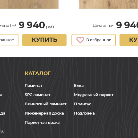
9 940
9 94
на за 1 м²
Цена за 1 м²
руб.
КУПИТЬ
КУ
КАТАЛОГ
Ламинат
Елка
я
SPC ламинат
Модульный паркет
Виниловый ламинат
Плинтус
нда
Инженерная доска
Подложка
Паркетная доска
ы.