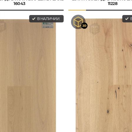
16043
11228
В НАЛИЧИИ
В