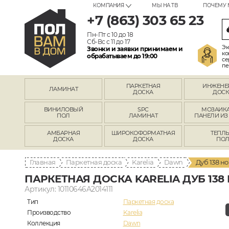
КОМПАНИЯ
МЫ НА ТВ
ПОЧЕМУ 
+7 (863) 303 65 23
Пн-Пт с 10 до 18
Сб-Вс с 11 до 17
Эк
Звонки и заявки принимаем и
ко
обрабатываем до 19:00
се
пе
ПАРКЕТНАЯ
ИНЖЕНЕ
ЛАМИНАТ
ДОСКА
ДОСК
ВИНИЛОВЫЙ
SPC
МОЗАИКА
ПОЛ
ЛАМИНАТ
ПАНЕЛИ ИЗ
АМБАРНАЯ
ШИРОКОФОРМАТНАЯ
ТЕПЛ
ДОСКА
ДОСКА
ПО
Главная
Паркетная доска
Karelia
Dawn
Дуб 138 н
ПАРКЕТНАЯ ДОСКА KARELIA ДУБ 138
Артикул: 10110646A2014111
Тип
Паркетная доска
Производство
Karelia
Коллекция
Dawn