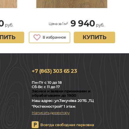
0
9 940
Цена за 1 м²
руб.
руб.
ПИТЬ
КУПИТЬ
+7 (863) 303 65 23
Пн-Пт с 10 до 18
Сб-Вс с 11 до 17
Звонки и заявки принимаем и
обрабатываем до 19:00
Наш адрес:
ул.Текучёва 207Б ,ТЦ
"Ростехнострой" 1 этаж
Написать директору
Всегда свободная парковка