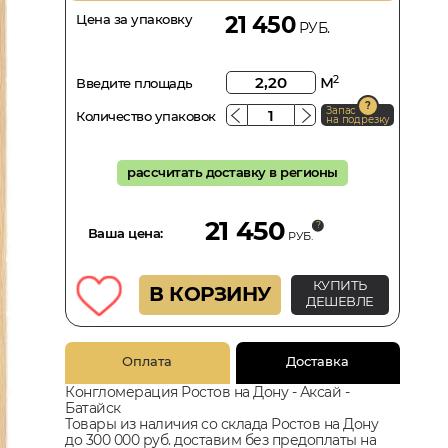
Цена за упаковку
21 450
РУБ.
м
2
Введите площадь
Запас
Количество упаковок
на подрезку
рассчитать доставку в регионы
21 450
Ваша цена:
РУБ.
КУПИТЬ
В КОРЗИНУ
ДЕШЕВЛЕ
Оплата
Доставка
Конгломерация Ростов на Дону - Аксай -
Батайск
Товары из наличия со склада Ростов на Дону
до 300 000 руб. доставим без предоплаты на