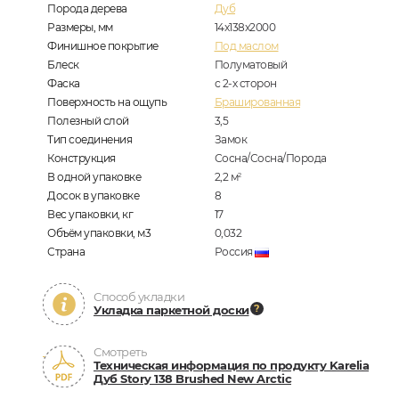
Порода дерева
Дуб
Размеры, мм
14x138x2000
Финишное покрытие
Под маслом
Блеск
Полуматовый
Фаска
с 2-х сторон
Поверхность на ощупь
Брашированная
Полезный слой
3,5
Тип соединения
Замок
Конструкция
Сосна/Сосна/Порода
В одной упаковке
2,2
м
2
Досок в упаковке
8
Вес упаковки, кг
17
Объём упаковки, м3
0,032
Страна
Россия
Способ укладки
Укладка паркетной доски
Смотреть
Техническая информация по продукту Karelia
Дуб Story 138 Brushed New Arctic