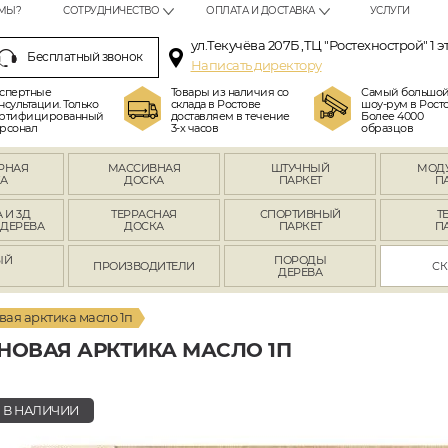
МЫ?
СОТРУДНИЧЕСТВО
ОПЛАТА И ДОСТАВКА
УСЛУГИ
ул.Текучёва 207Б ,ТЦ "Ростехнострой" 1 э
Бесплатный звонок
Написать директору
спертные
Товары из наличия со
Самый большо
нсультации. Только
склада в Ростове
шоу-рум в Росто
ртифицированный
доставляем в течение
Более 4000
рсонал
3-х часов
образцов
РНАЯ
МАССИВНАЯ
ШТУЧНЫЙ
МОД
А
ДОСКА
ПАРКЕТ
П
 И 3Д
ТЕРРАСНАЯ
СПОРТИВНЫЙ
Т
 ДЕРЕВА
ДОСКА
ПАРКЕТ
П
ЫЙ
ПОРОДЫ
ПРОИЗВОДИТЕЛИ
СК
Л
ДЕРЕВА
овая арктика масло 1п
 НОВАЯ АРКТИКА МАСЛО 1П
В НАЛИЧИИ