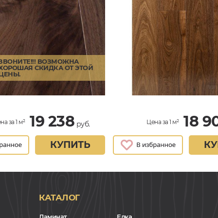
ЗВОНИТЕ!!! ВОЗМОЖНА
ХОРОШАЯ СКИДКА ОТ ЭТОЙ
ЦЕНЫ.
19 238
18 9
на за 1 м²
Цена за 1 м²
руб.
КУПИТЬ
КУ
КАТАЛОГ
Ламинат
Елка