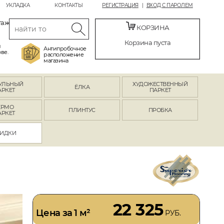
УКЛАДКА
КОНТАКТЫ
РЕГИСТРАЦИЯ
ВХОД С ПАРОЛЕМ
таж
КОРЗИНА
Корзина пуста
й
Антипробочное
ве.
расположение
магазина
УЛЬНЫЙ
ХУДОЖЕСТВЕННЫЙ
ЁЛКА
АРКЕТ
ПАРКЕТ
ЕРМО
ПЛИНТУС
ПРОБКА
АРКЕТ
ИДКИ
22 325
Цена за 1 м²
РУБ.