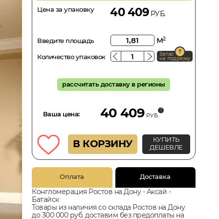
Цена за упаковку
40 409
РУБ.
м
2
Введите площадь
Запас
Количество упаковок
на подрезку
рассчитать доставку в регионы
40 409
Ваша цена:
РУБ.
КУПИТЬ
В КОРЗИНУ
ДЕШЕВЛЕ
Оплата
Доставка
Конгломерация Ростов на Дону - Аксай -
Батайск
Товары из наличия со склада Ростов на Дону
до 300 000 руб. доставим без предоплаты на