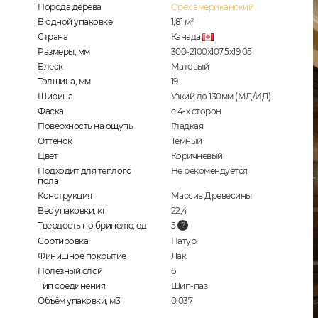
Порода дерева
Орех американский
В одной упаковке
1,81
м
2
Страна
Канада
Размеры, мм
300-2100x107,5x19,05
Блеск
Матовый
Толщина, мм
19
Ширина
Узкий до 130мм (МД/ИД)
Фаска
с 4-х сторон
Поверхность на ощупь
Гладкая
Оттенок
Тёмный
Цвет
Коричневый
Подходит для теплого
Не рекомендуется
пола
Конструкция
Массив Древесины
Вес упаковки, кг
22,4
Твердость по бринелю, ед
5
Сортировка
Натур
Финишное покрытие
Лак
Полезный слой
6
Тип соединения
Шип-паз
Объём упаковки, м3
0,037