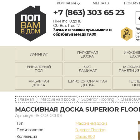
КОМПАНИЯ
МЫ НА ТВ
ПОЧЕМУ 
+7 (863) 303 65 23
Пн-Пт с 10 до 18
Сб-Вс с 11 до 17
Эк
Звонки и заявки принимаем и
ко
обрабатываем до 19:00
се
пе
ПАРКЕТНАЯ
ИНЖЕНЕ
ЛАМИНАТ
ДОСКА
ДОСК
ВИНИЛОВЫЙ
SPC
МОЗАИКА
ПОЛ
ЛАМИНАТ
ПАНЕЛИ ИЗ
АМБАРНАЯ
ШИРОКОФОРМАТНАЯ
ТЕПЛ
ДОСКА
ДОСКА
ПО
Главная
Массивная доска
Superior Flooring
Classic 80
МАССИВНАЯ ДОСКА SUPERIOR FLOO
Артикул: 16-003-00001
Тип
Массивная доска
Производство
Superior Flooring
Коллекция
Classic 800