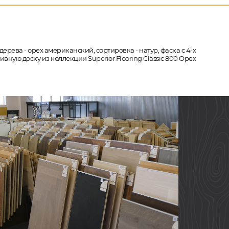
ерева - орех американский, сортировка - натур, фаска с 4-х
вную доску из коллекции Superior Flooring Classic 800 Орех