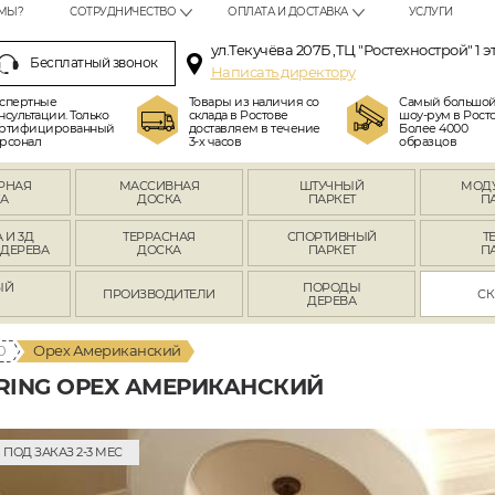
МЫ?
СОТРУДНИЧЕСТВО
ОПЛАТА И ДОСТАВКА
УСЛУГИ
ул.Текучёва 207Б ,ТЦ "Ростехнострой" 1 э
Бесплатный звонок
Написать директору
спертные
Товары из наличия со
Самый большо
нсультации. Только
склада в Ростове
шоу-рум в Росто
ртифицированный
доставляем в течение
Более 4000
рсонал
3-х часов
образцов
РНАЯ
МАССИВНАЯ
ШТУЧНЫЙ
МОД
А
ДОСКА
ПАРКЕТ
П
 И 3Д
ТЕРРАСНАЯ
СПОРТИВНЫЙ
Т
 ДЕРЕВА
ДОСКА
ПАРКЕТ
П
ЫЙ
ПОРОДЫ
ПРОИЗВОДИТЕЛИ
СК
Л
ДЕРЕВА
0
Орех Американский
RING ОРЕХ АМЕРИКАНСКИЙ
ПОД ЗАКАЗ 2-3 МЕС